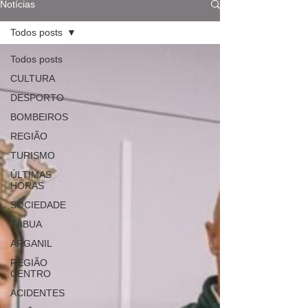
Notícias
Todos posts
Todos posts
CULTURA
DESPORTO
BOMBEIROS
REGIÃO
TURISMO
ÚLTIMAS
HORAS
SOCIEDADE
TÁBUA
ARGANIL
REGIÃO
CENTRO
ACIDENTES