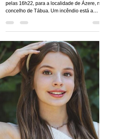
Redação MourosTV
25 de jul. de 2025
1 min de leitura
Bombeiros combatem incêndio
em Ázere, Tábua
O alerta para um incêndio florestal ocorreu
pelas 16h22, para a localidade de Ázere, no
concelho de Tábua. Um incêndio está a
consumir...