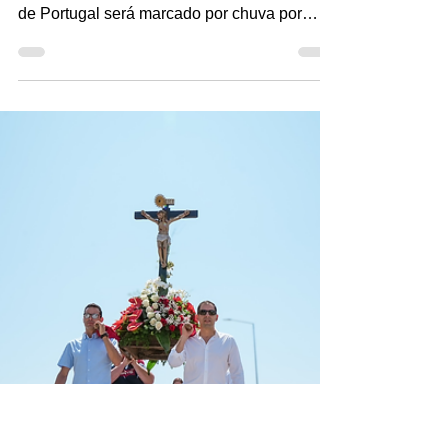
Redação MourosTV
9 de jun. de 2025
3 min de leitura
Aviso Amarelo! Dia de Portugal
com chuva, trovoada e granizo
Esta terça-feira, 10 de junho, dar-se-á uma
mudança drástica no estado do tempo. O Dia
de Portugal será marcado por chuva por
vezes...