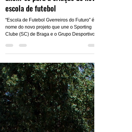
unem-se para a criação de nova
escola de futebol
“Escola de Futebol Gverreiros do Futuro” é o
nome do novo projeto que une o Sporting
Clube (SC) de Braga e o Grupo Desportivo
(GD) Tourizense. Os clubes formalizaram
uma parceria estratégica para a criação de
uma nova escola de futebol em Touriz,
destinada a jovens atletas dos escalões sub-
7 até sub-19. Numa publicação nas redes
sociais, o clube de Touriz explica que a
iniciativa visa “promover o desenvolvimento
do futebol de forma estruturada e educativa,
oferecendo aos part