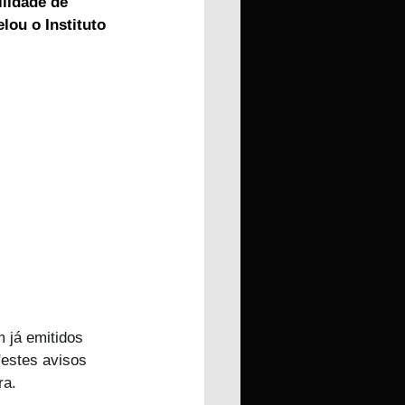
lidade de 
lou o Instituto 
 já emitidos 
"estes avisos 
ra.