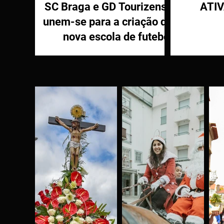
SC Braga e GD Tourizense
ATI
unem-se para a criação de
nova escola de futebol
PR