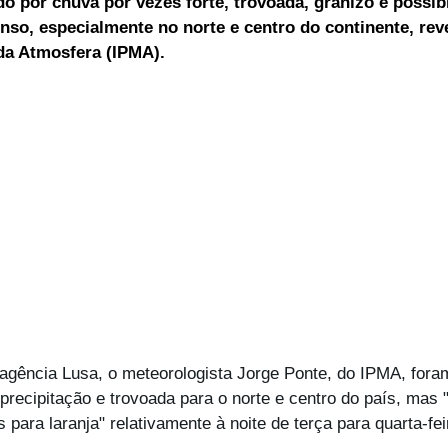
o por chuva por vezes forte, trovoada, granizo e possibi
enso, especialmente no norte e centro do continente, reve
ELEIÇÕES
SABORES E SABERES
TEMPO
da Atmosfera (IPMA). 
agência Lusa, o meteorologista Jorge Ponte, do IPMA, foram
precipitação e trovoada para o norte e centro do país, mas 
para laranja" relativamente à noite de terça para quarta-fei