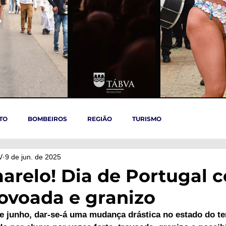
TO
BOMBEIROS
REGIÃO
TURISMO
V
9 de jun. de 2025
TÁBUA
ARGANIL
REGIÃO CENTRO
ACIDENTES
arelo! Dia de Portugal 
rovoada e granizo
OVID-19
ARTIGOS
Politica
POLITICA
SAÚDE
 de junho, dar-se-á uma mudança drástica no estado do t