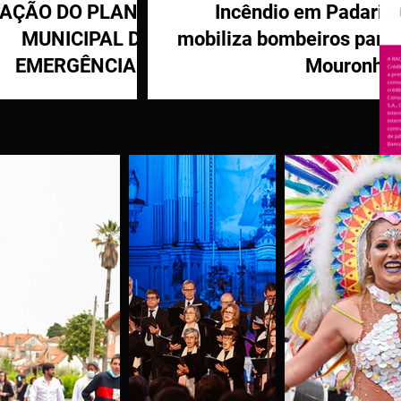
VAÇÃO DO PLANO
Incêndio em Padaria
MUNICIPAL DE
mobiliza bombeiros para
EMERGÊNCIA E
Mouronho
OTEÇÃO CIVIL DE
TÁBUA