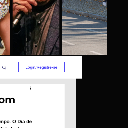
Login/Registre-se
com
empo. O Dia de 