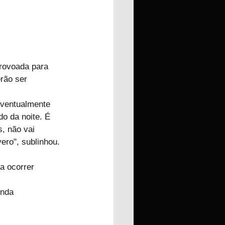
trovoada para 
rão ser 
eventualmente 
o da noite. É 
, não vai 
ero", sublinhou.
a ocorrer 
inda 