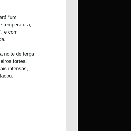
erá "um 
e temperatura, 
", e com 
da.
a noite de terça 
iros fortes, 
is intensas, 
stacou.