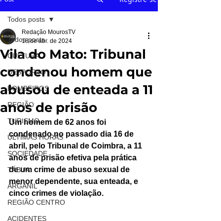
Todos posts
Redação MourosTV
Todos posts
18 de abr. de 2024
Vila do Mato: Tribunal
CULTURA
condenou homem que
DESPORTO
abusou de enteada a 11
BOMBEIROS
anos de prisão
REGIÃO
TURISMO
Um homem de 62 anos foi 
condenado no passado dia 16 de 
ÚLTIMAS HORAS
abril, pelo Tribunal de Coimbra, a 11 
SOCIEDADE
anos de prisão efetiva pela prática 
de um crime de abuso sexual de 
TÁBUA
menor dependente, sua enteada, e 
ARGANIL
cinco crimes de violação.
REGIÃO CENTRO
ACIDENTES