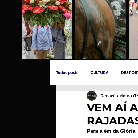
Todos posts
CULTURA
DESPOR
Redação MourosT
ÚLTIMAS HORAS
SOCIEDADE
VEM AÍ 
RAJADAS
INCÊNDIOS
EVENTOS
C
Para além da Glória,