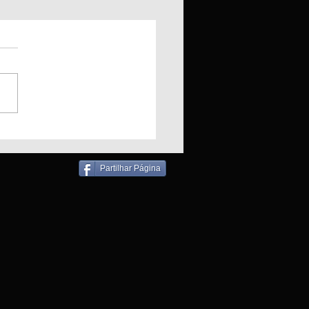
ndio em Padaria
liza bombeiros para
ronho
Partilhar Página