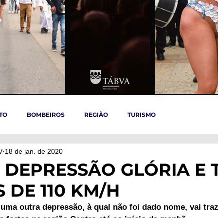
TO
BOMBEIROS
REGIÃO
TURISMO
V
18 de jan. de 2020
TÁBUA
ARGANIL
REGIÃO CENTRO
ACIDENTES
A DEPRESSÃO GLÓRIA E 
 DE 110 KM/H
OVID-19
ARTIGOS
Politica
POLITICA
SAÚDE
 uma outra depressão, à qual não foi dado nome, vai tra