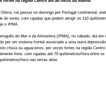
s fortes na região Centro até ao início da manhã.
ELEIÇÕES
SABORES E SABERES
TEMPO
lória, vai passar no domingo por Portugal continental, ond
e do vento, com rajadas que podem atingir os 110 quilómetr
oje o IPMA.
ortuguês do Mar e da Atmosfera (IPMA), no sábado, dia em qu
ido por um sistema frontal associado a uma outra depressão,
sto chuva ou aguaceiros, por vezes fortes na região Centro a
lmente forte, com rajadas até 70 quilómetros/hora entre os
uilómetros/hora nas terras altas.