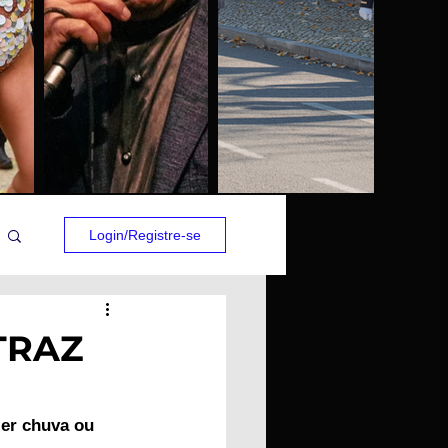
Login/Registre-se
TRAZ
zer chuva ou 