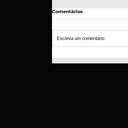
Comentários
Escreva um comentário
SC Braga e GD Tourizense
unem-se para a criação
de nova escola de futebol