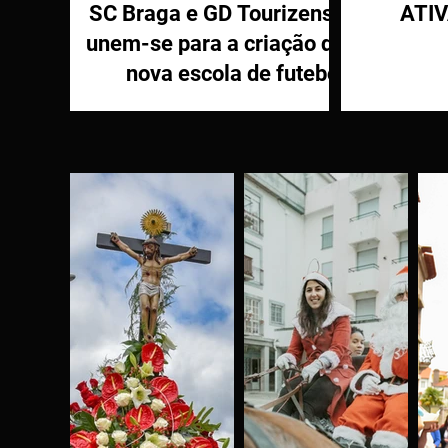
SC Braga e GD Tourizense
ATI
unem-se para a criação de
nova escola de futebol
PR