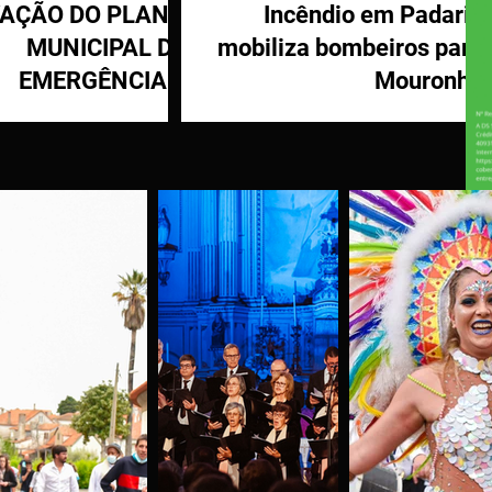
VAÇÃO DO PLANO
Incêndio em Padaria
MUNICIPAL DE
mobiliza bombeiros para
EMERGÊNCIA E
Mouronho
OTEÇÃO CIVIL DE
TÁBUA