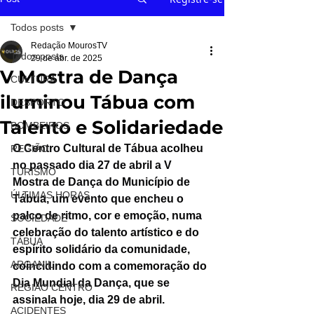
Todos posts
Redação MourosTV
Todos posts
29 de abr. de 2025
V Mostra de Dança
CULTURA
iluminou Tábua com
DESPORTO
Talento e Solidariedade
BOMBEIROS
O Centro Cultural de Tábua acolheu 
REGIÃO
no passado dia 27 de abril a V 
TURISMO
Mostra de Dança do Município de 
ÚLTIMAS HORAS
Tábua, um evento que encheu o 
palco de ritmo, cor e emoção, numa 
SOCIEDADE
celebração do talento artístico e do 
TÁBUA
espírito solidário da comunidade, 
ARGANIL
coincidindo com a comemoração do 
Dia Mundial da Dança, que se 
REGIÃO CENTRO
assinala hoje, dia 29 de abril.
ACIDENTES