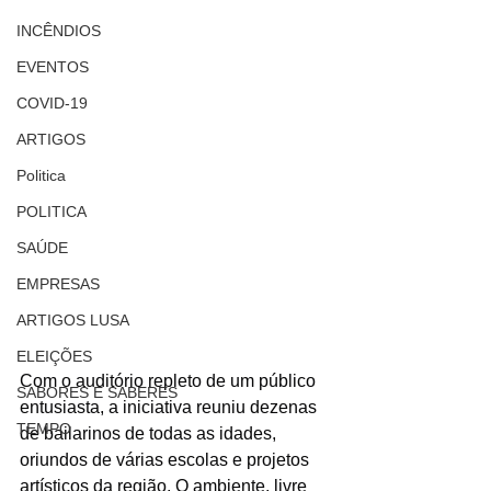
INCÊNDIOS
EVENTOS
COVID-19
ARTIGOS
Politica
POLITICA
SAÚDE
EMPRESAS
ARTIGOS LUSA
ELEIÇÕES
Com o auditório repleto de um público 
SABORES E SABERES
entusiasta, a iniciativa reuniu dezenas 
TEMPO
de bailarinos de todas as idades, 
oriundos de várias escolas e projetos 
artísticos da região. O ambiente, livre 