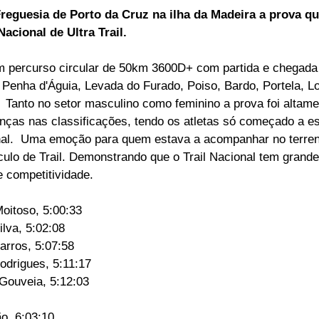
reguesia de Porto da Cruz na ilha da Madeira a prova qu
ELEIÇÕES
SABORES E SABERES
TEMPO
cional de Ultra Trail.
m percurso circular de 50km 3600D+ com partida e chegada
Penha d'Águia, Levada do Furado, Poiso, Bardo, Portela, L
 Tanto no setor masculino como feminino a prova foi altame
as nas classificações, tendo os atletas só começado a est
nal.  Uma emoção para quem estava a acompanhar no terreno
ulo de Trail. Demonstrando que o Trail Nacional tem grand
e competitividade. 
Moitoso, 5:00:33 
° Bruno Silva, 5:02:08 
3° Pedro Barros, 5:07:58 
4° André Rodrigues, 5:11:17
 5° Romeu Gouveia, 5:12:03 
ão, 6:03:10 