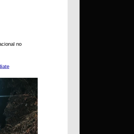
cional no 
diate