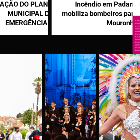
VAÇÃO DO PLANO
Incêndio em Padaria
MUNICIPAL DE
mobiliza bombeiros para
EMERGÊNCIA E
Mouronho
OTEÇÃO CIVIL DE
TÁBUA