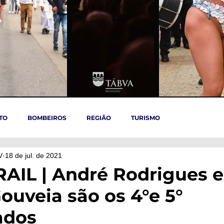
TO
BOMBEIROS
REGIÃO
TURISMO
V
18 de jul. de 2021
TÁBUA
ARGANIL
REGIÃO CENTRO
ACIDENTES
AIL | André Rodrigues e
uveia são os 4°e 5°
OVID-19
ARTIGOS
Politica
POLITICA
SAÚDE
ados