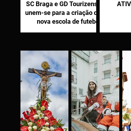
SC Braga e GD Tourizense
ATI
unem-se para a criação de
nova escola de futebol
PR