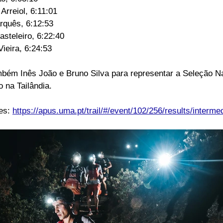
° Cristina Arreiol, 6:11:01 
3° Inês Marquês, 6:12:53 
4° Nádia Casteleiro, 6:22:40 
° Marisa Vieira, 6:24:53  
bém Inês João e Bruno Silva para representar a Seleção Na
na Tailândia. 
es: 
https://apus.uma.pt/trail/#/event/102/256/results/interme