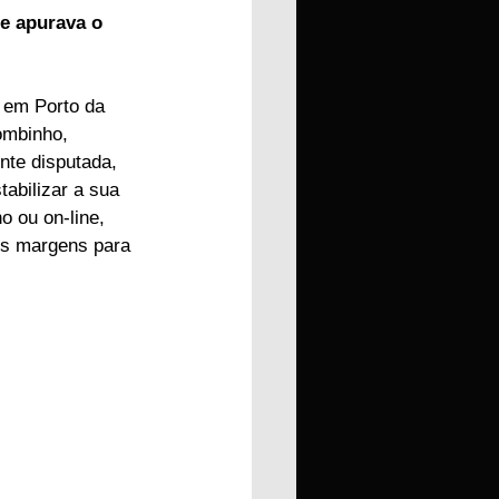
e apurava o 
 em Porto da 
ombinho, 
nte disputada, 
abilizar a sua 
 ou on-line, 
es margens para 