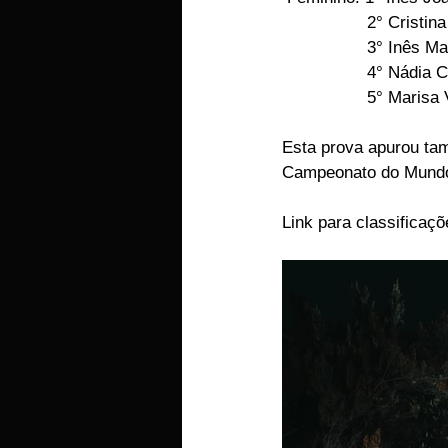
                 2
                 
                 
                 5
Esta prova apurou tam
Campeonato do Mundo 
Link para classificaçõ