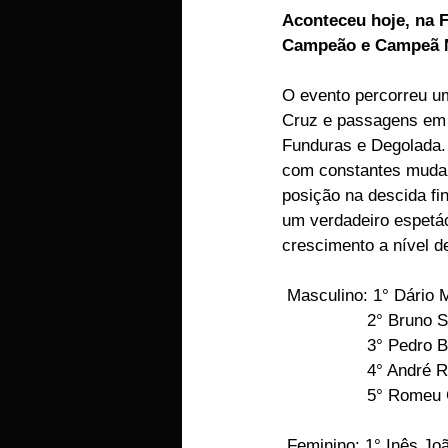
Aconteceu hoje, na F
EMPRESAS
ARTIGOS LUSA
Campeão e Campeã Na
O evento percorreu u
Cruz e passagens em 
Funduras e Degolada. 
com constantes mudanç
posição na descida fi
um verdadeiro espetác
crescimento a nível d
 Masculino: 1° Dário 
                 2
                 
                 
                
 Feminino: 1° Inês Jo