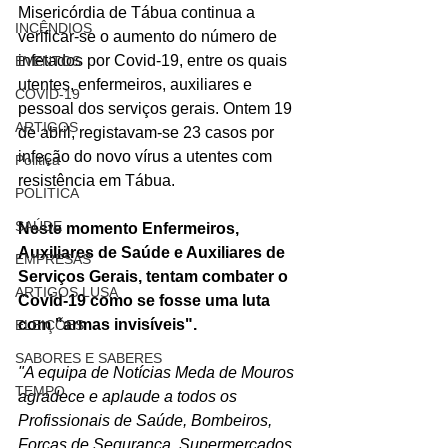
Misericórdia de Tábua continua a 
INCÊNDIOS
verificar-se o aumento do número de 
infetados por Covid-19, entre os quais 
EVENTOS
utentes, enfermeiros, auxiliares e 
COVID-19
pessoal dos serviços gerais. Ontem 19 
ARTIGOS
de abril, registavam-se 23 casos por 
infeção do novo vírus a utentes com 
Politica
resistência em Tábua. 
POLITICA
SAÚDE
Neste momento Enfermeiros, 
Auxiliares de Saúde e Auxiliares de 
EMPRESAS
Serviços Gerais, tentam combater o 
ARTIGOS LUSA
Covid-19 como se fosse uma luta 
com "armas invisíveis".
ELEIÇÕES
SABORES E SABERES
"A equipa de Notícias Meda de Mouros 
TEMPO
agradece e aplaude a todos os 
Profissionais de Saúde, Bombeiros, 
Forças de Segurança, Supermercados 