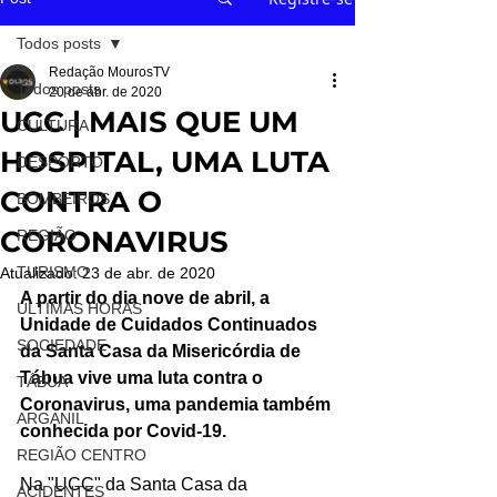
Todos posts
Redação MourosTV
Todos posts
20 de abr. de 2020
UCC | MAIS QUE UM
CULTURA
HOSPITAL, UMA LUTA
DESPORTO
CONTRA O
BOMBEIROS
CORONAVIRUS
REGIÃO
TURISMO
Atualizado:
23 de abr. de 2020
A partir do dia nove de abril, a 
ÚLTIMAS HORAS
Unidade de Cuidados Continuados 
SOCIEDADE
da Santa Casa da Misericórdia de 
Tábua vive uma luta contra o 
TÁBUA
Coronavirus, uma pandemia também 
ARGANIL
conhecida por Covid-19.
REGIÃO CENTRO
Na "UCC" da Santa Casa da 
ACIDENTES