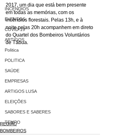
2017, um dia que está bem presente 
INCÊNDIOS
em todas as memórias, com os 
EVENTOS
incêndios florestais. Pelas 13h, e à 
noite pelas 20h acompanhem em direto 
COVID-19
do Quartel dos Bombeiros Voluntários 
ARTIGOS
de Tábua.  
Politica
POLITICA
SAÚDE
EMPRESAS
ARTIGOS LUSA
ELEIÇÕES
SABORES E SABERES
TEMPO
REGIÃO
BOMBEIROS