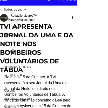
Todos posts
Redação MourosTV
Todos posts
15 de out. de 2018
TVI APRESENTA
CULTURA
JORNAL DA UMA E DA
DESPORTO
NOITE NOS
BOMBEIROS
BOMBEIROS
REGIÃO
TURISMO
VOLUNTÁRIOS DE
ÚLTIMAS HORAS
TÁBUA
SOCIEDADE
Hoje, dia 15 de Outubro, a TVI 
apresentará o seu Jornal da Uma e o 
TÁBUA
Jornal da Noite, em direto nos 
ARGANIL
Bombeiros Voluntários de Tábua. A 
REGIÃO CENTRO
vinda do canal ao concelho dá-se pelo 
facto, de reviver o dia 15 de Outubro de 
ACIDENTES