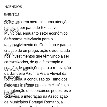
INCÊNDIOS
EVENTOS
O Turismo tem merecido uma atenção 
COVID-19
especial por parte do Executivo 
ARTIGOS
Municipal, enquanto setor económico 
Politica
de enorme relevância para o 
desenvolvimento do Concelho e para a 
POLITICA
criação de emprego, ação evidenciada 
SAÚDE
nos investimentos que têm vindo a ser 
EMPRESAS
concretizados, de que é exemplo a 
criação de condições para a renovação 
ARTIGOS LUSA
da Bandeira Azul na Praia Fluvial da 
ELEIÇÕES
Ronqueira, a conclusão do Trilho dos 
Gaios – Um Percursos com História, a 
SABORES E SABERES
manutenção dos percursos pedestres e 
TEMPO
cicláveis, a integração na Associação 
de Municípios Portugal Romano, a 