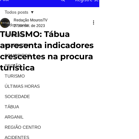
Todos posts
Redação MourosTV
Todos posts
27 de set. de 2023
TURISMO: Tábua
CULTURA
apresenta indicadores
DESPORTO
crescentes na procura
BOMBEIROS
turística
REGIÃO
TURISMO
ÚLTIMAS HORAS
SOCIEDADE
TÁBUA
ARGANIL
REGIÃO CENTRO
ACIDENTES