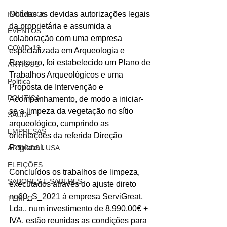
Obtidas as devidas autorizações legais 
INCÊNDIOS
da proprietária e assumida a 
EVENTOS
colaboração com uma empresa 
COVID-19
especializada em Arqueologia e 
Restauro, foi estabelecido um Plano de 
ARTIGOS
Trabalhos Arqueológicos e uma 
Politica
Proposta de Intervenção e 
POLITICA
Acompanhamento, de modo a iniciar-
se a limpeza da vegetação no sítio 
SAÚDE
arqueológico, cumprindo as 
EMPRESAS
orientações da referida Direção 
Regional.
ARTIGOS LUSA
ELEIÇÕES
Concluídos os trabalhos de limpeza, 
SABORES E SABERES
executados através do ajuste direto 
no60_S_2021 à empresa ServiGreat, 
TEMPO
Lda., num investimento de 8.990,00€ + 
IVA, estão reunidas as condições para 