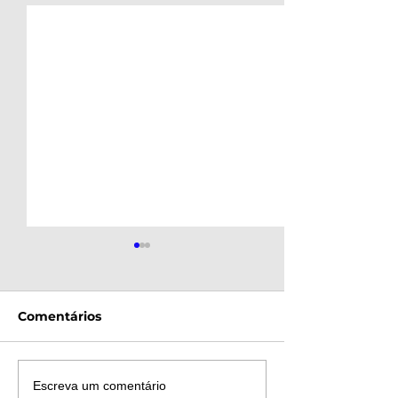
Comentários
ATIVAÇÃO DO PLANO
Incêndio em P
Escreva um comentário