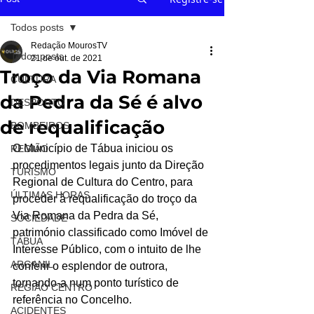
Todos posts
Redação MourosTV
Todos posts
21 de out. de 2021
Troço da Via Romana
CULTURA
da Pedra da Sé é alvo
DESPORTO
de requalificação
BOMBEIROS
O Município de Tábua iniciou os 
REGIÃO
procedimentos legais junto da Direção 
TURISMO
Regional de Cultura do Centro, para 
ÚLTIMAS HORAS
proceder à requalificação do troço da 
Via Romana da Pedra da Sé, 
SOCIEDADE
património classificado como Imóvel de 
TÁBUA
Interesse Público, com o intuito de lhe 
ARGANIL
conferir o esplendor de outrora, 
tornando-a num ponto turístico de 
REGIÃO CENTRO
referência no Concelho.
ACIDENTES