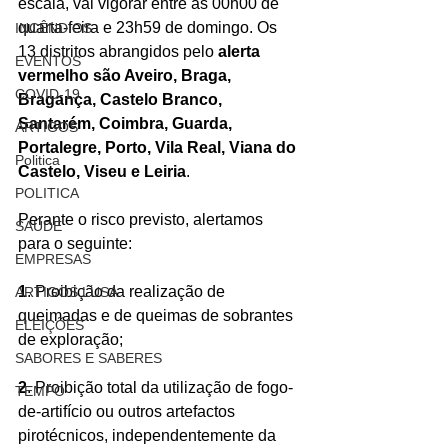
escala, vai vigorar entre as 00h00 de 
quarta-feira e 23h59 de domingo. Os 
INCÊNDIOS
13 distritos abrangidos pelo 
alerta 
EVENTOS
vermelho são Aveiro, Braga, 
COVID-19
Bragança, Castelo Branco, 
Santarém, Coimbra, Guarda, 
ARTIGOS
Portalegre, Porto, Vila Real, Viana do 
Politica
Castelo, Viseu e Leiria
.
POLITICA
Perante o risco previsto, alertamos 
SAÚDE
para o seguinte: 
EMPRESAS
1
. Proibição da realização de 
ARTIGOS LUSA
queimadas e de queimas de sobrantes 
ELEIÇÕES
de exploração;  
SABORES E SABERES
2
. Proibição total da utilização de fogo-
TEMPO
de-artifício ou outros artefactos 
pirotécnicos, independentemente da 