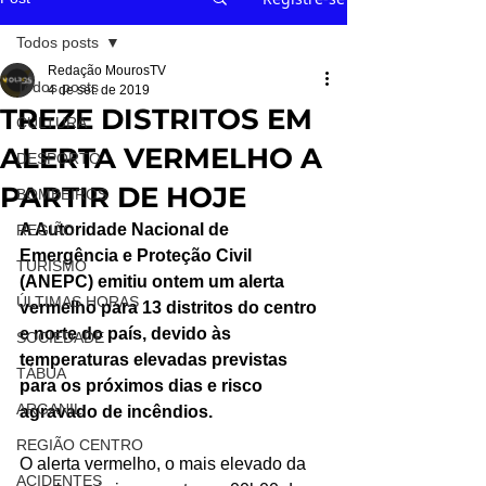
Todos posts
Redação MourosTV
Todos posts
4 de set. de 2019
TREZE DISTRITOS EM
CULTURA
ALERTA VERMELHO A
DESPORTO
PARTIR DE HOJE
BOMBEIROS
A Autoridade Nacional de 
REGIÃO
Emergência e Proteção Civil 
TURISMO
(ANEPC) emitiu ontem um alerta 
ÚLTIMAS HORAS
vermelho para 13 distritos do centro 
e norte do país, devido às 
SOCIEDADE
temperaturas elevadas previstas 
TÁBUA
para os próximos dias e risco 
ARGANIL
agravado de incêndios.
REGIÃO CENTRO
O alerta vermelho, o mais elevado da 
ACIDENTES