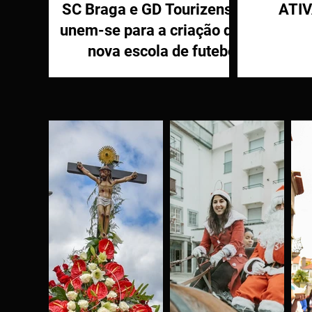
SC Braga e GD Tourizense
ATI
unem-se para a criação de
nova escola de futebol
PR