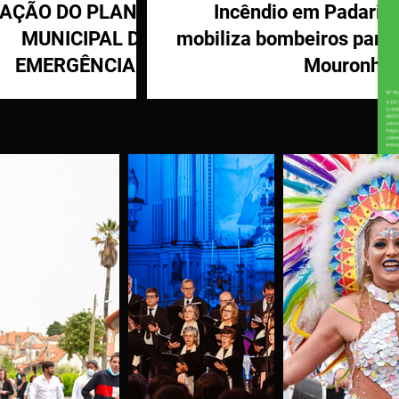
VAÇÃO DO PLANO
Incêndio em Padaria
MUNICIPAL DE
mobiliza bombeiros para
EMERGÊNCIA E
Mouronho
OTEÇÃO CIVIL DE
TÁBUA