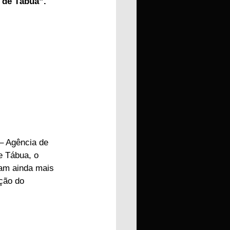
 de Tábua”.
– Agência de 
e Tábua, o 
ram ainda mais 
ção do 