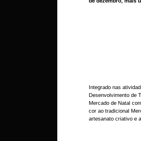
de dezembro, mais u
EMPRESAS
ARTIGOS LUSA
Integrado nas ativida
Desenvolvimento de Tá
Mercado de Natal cont
cor ao tradicional Me
artesanato criativo e 