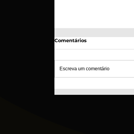
Comentários
Escreva um comentário
SC Braga e GD Tourizense
unem-se para a criação
de nova escola de futebol