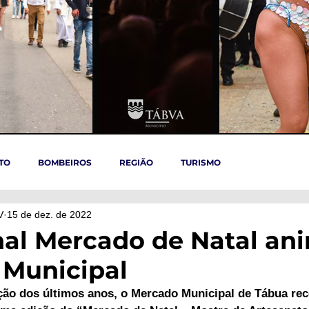
TO
BOMBEIROS
REGIÃO
TURISMO
V
15 de dez. de 2022
TÁBUA
ARGANIL
REGIÃO CENTRO
ACIDENTES
nal Mercado de Natal an
Municipal
OVID-19
ARTIGOS
Politica
POLITICA
SAÚDE
ão dos últimos anos, o Mercado Municipal de Tábua rece