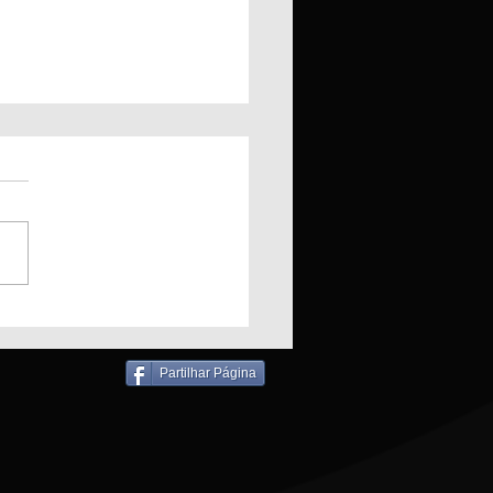
ndio em Padaria
liza bombeiros para
ronho
Partilhar Página