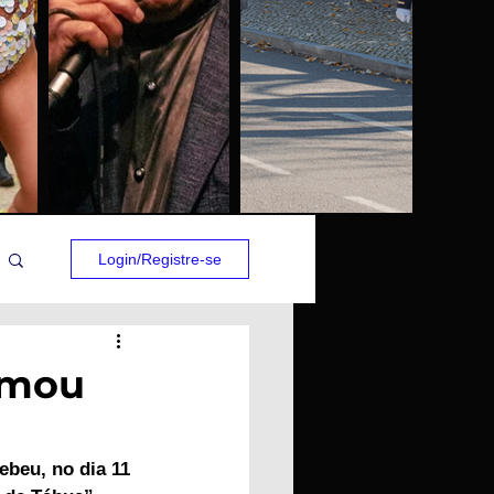
Login/Registre-se
imou
beu, no dia 11 