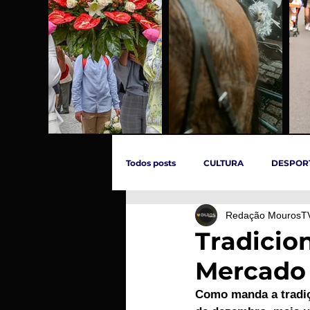
Todos posts
CULTURA
DESPOR
Redação MourosT
ÚLTIMAS HORAS
SOCIEDADE
Tradicio
Mercado 
INCÊNDIOS
EVENTOS
C
Como manda a tradiç