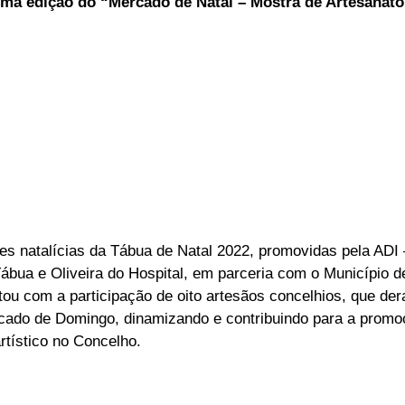
ma edição do “Mercado de Natal – Mostra de Artesanato
ELEIÇÕES
SABORES E SABERES
TEMPO
des natalícias da Tábua de Natal 2022, promovidas pela ADI 
bua e Oliveira do Hospital, em parceria com o Município d
ou com a participação de oito artesãos concelhios, que de
rcado de Domingo, dinamizando e contribuindo para a promo
artístico no Concelho.