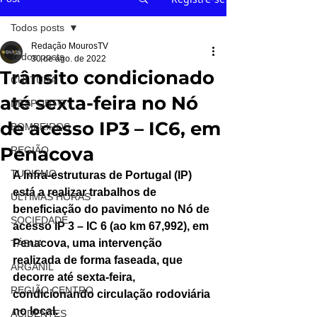
Todos posts
Redação MourosTV
Todos posts
30 de ago. de 2022
Trânsito condicionado
CULTURA
até sexta-feira no Nó
DESPORTO
de acesso IP3 – IC6, em
BOMBEIROS
Penacova
REGIÃO
TURISMO
A Infra-estruturas de Portugal (IP) 
está a realizar trabalhos de 
ÚLTIMAS HORAS
beneficiação do pavimento no Nó de 
SOCIEDADE
acesso IP 3 – IC 6 (ao km 67,992), em 
Penacova, uma intervenção 
TÁBUA
realizada de forma faseada, que 
ARGANIL
decorre até sexta-feira, 
REGIÃO CENTRO
condicionando circulação rodoviária 
no local.
ACIDENTES