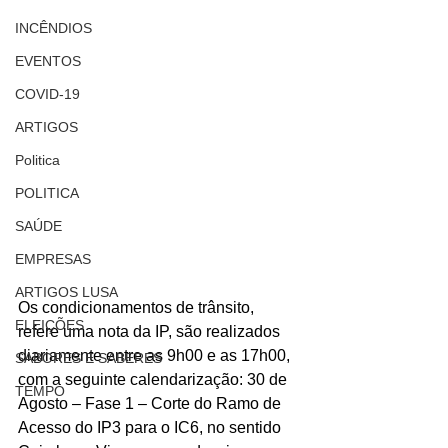
INCÊNDIOS
EVENTOS
COVID-19
ARTIGOS
Politica
POLITICA
SAÚDE
EMPRESAS
ARTIGOS LUSA
Os condicionamentos de trânsito, 
ELEIÇÕES
refere uma nota da IP, são realizados 
diariamente entre as 9h00 e as 17h00, 
SABORES E SABERES
com a seguinte calendarização: 30 de 
TEMPO
Agosto – Fase 1 – Corte do Ramo de 
Acesso do IP3 para o IC6, no sentido 