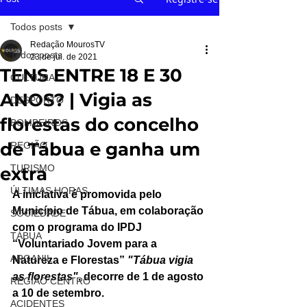
Todos posts
Redação MourosTV
Todos posts
23 de jul. de 2021
TENS ENTRE 18 E 30
CULTURA
ANOS? | Vigia as
DESPORTO
florestas do concelho
BOMBEIROS
de Tábua e ganha um
REGIÃO
TURISMO
extra
ÚLTIMAS HORAS
A iniciativa é promovida pelo 
Município de Tábua, em colaboração 
SOCIEDADE
com o programa do IPDJ 
TÁBUA
“Voluntariado Jovem para a 
ARGANIL
Natureza e Florestas” 
"Tábua vigia 
as florestas"
, decorre de 1 de agosto 
REGIÃO CENTRO
a 10 de setembro.
ACIDENTES