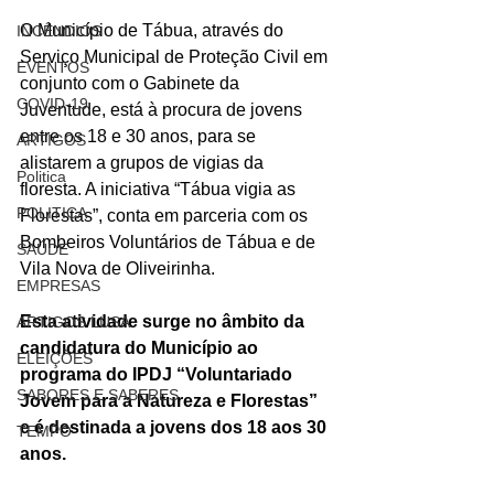
O Município de Tábua, através do 
INCÊNDIOS
Serviço Municipal de Proteção Civil em 
EVENTOS
conjunto com o Gabinete da 
COVID-19
Juventude, está à procura de jovens 
entre os 18 e 30 anos, para se 
ARTIGOS
alistarem a grupos de vigias da 
Politica
floresta. A iniciativa “Tábua vigia as 
POLITICA
Florestas”, conta em parceria com os 
Bombeiros Voluntários de Tábua e de 
SAÚDE
Vila Nova de Oliveirinha. 
EMPRESAS
Esta atividade surge no âmbito da 
ARTIGOS LUSA
candidatura do Município ao 
ELEIÇÕES
programa do IPDJ “Voluntariado 
SABORES E SABERES
Jovem para a Natureza e Florestas” 
e é destinada a jovens dos 18 aos 30 
TEMPO
anos. 