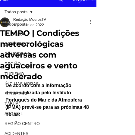
Todos posts
Redação MourosTV
Todos posts
18 de out. de 2022
TEMPO | Condições
CULTURA
meteorológicas
DESPORTO
adversas com
BOMBEIROS
aguaceiros e vento
REGIÃO
TURISMO
moderado
ÚLTIMAS HORAS
De acordo com a informação 
disponibilizada pelo Instituto 
SOCIEDADE
Português do Mar e da Atmosfera 
TÁBUA
(IPMA) prevê-se para as próximas 48 
ARGANIL
horas:
REGIÃO CENTRO
ACIDENTES