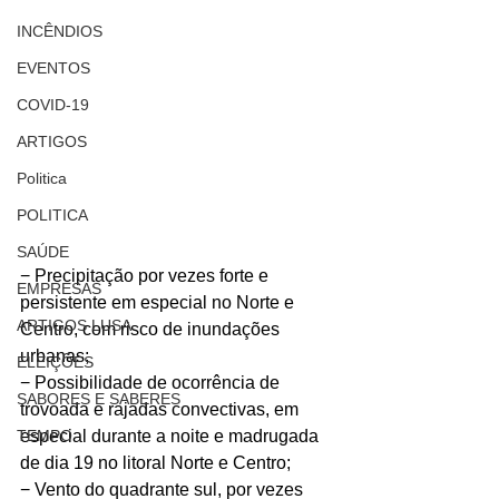
INCÊNDIOS
EVENTOS
COVID-19
ARTIGOS
Politica
POLITICA
SAÚDE
− Precipitação por vezes forte e 
EMPRESAS
persistente em especial no Norte e 
ARTIGOS LUSA
Centro, com risco de inundações 
urbanas;
ELEIÇÕES
− Possibilidade de ocorrência de 
SABORES E SABERES
trovoada e rajadas convectivas, em 
TEMPO
especial durante a noite e madrugada 
de dia 19 no litoral Norte e Centro;
− Vento do quadrante sul, por vezes 