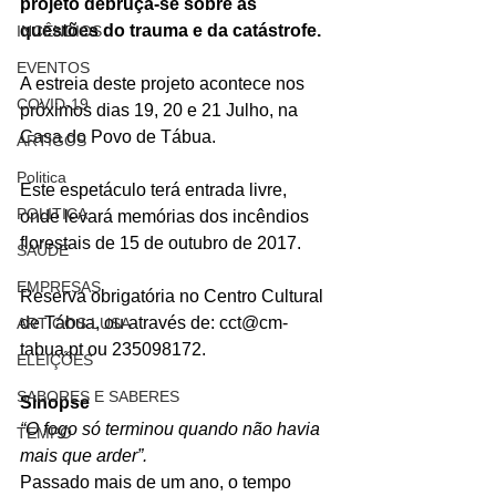
projeto debruça-se sobre as 
questões do trauma e da catástrofe.
INCÊNDIOS
EVENTOS
A estreia deste projeto acontece nos 
COVID-19
próximos dias 19, 20 e 21 Julho, na 
Casa do Povo de Tábua.
ARTIGOS
Politica
Este espetáculo terá entrada livre, 
POLITICA
onde levará memórias dos incêndios 
florestais de 15 de outubro de 2017.
SAÚDE
EMPRESAS
Reserva obrigatória no Centro Cultural 
de Tábua, ou através de: cct@cm-
ARTIGOS LUSA
tabua.pt ou 235098172.
ELEIÇÕES
SABORES E SABERES
Sinopse
“O fogo só terminou quando não havia 
TEMPO
mais que arder”.
Passado mais de um ano, o tempo 