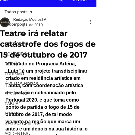
Todos posts
Redação MourosTV
Todos posts
10 de jul. de 2019
Teatro irá relatar
CULTURA
catástrofe dos fogos de
DESPORTO
15 de outubro de 2017
BOMBEIROS
Integrado no Programa Artéria, 
REGIÃO
“Luto” é um projeto transdisciplinar 
TURISMO
criado em residência artística em 
ÚLTIMAS HORAS
Tábua, com coordenação artística 
do Teatrão e cofinanciado pelo 
SOCIEDADE
Portugal 2020, e que toma como 
TÁBUA
ponto de partida o fogo de 15 de 
ARGANIL
outubro de 2017, de tal modo 
violento na região que marca um 
REGIÃO CENTRO
antes e um depois na sua história, o 
ACIDENTES