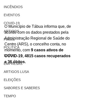
INCÊNDIOS
EVENTOS
COVID-19
O Município de Tábua informa que, de 
ARTIGOS
acordo com os dados prestados pela 
Administração Regional de Saúde do 
Politica
Centro (ARS), o concelho conta, no 
POLITICA
momento, com 
9 casos ativos de 
SAÚDE
COVID-19, 4815 casos recuperados 
e 36 óbitos.
EMPRESAS
ARTIGOS LUSA
ELEIÇÕES
SABORES E SABERES
TEMPO