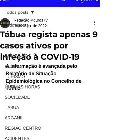
Todos posts
Redação MourosTV
Todos posts
18 de ago. de 2022
Tábua regista apenas 9
CULTURA
casos ativos por
DESPORTO
infeção à COVID-19
BOMBEIROS
A informação é avançada pelo 
REGIÃO
Relatório de Situação 
TURISMO
Epidemiológica no Concelho de 
ÚLTIMAS HORAS
Tábua.
SOCIEDADE
TÁBUA
ARGANIL
REGIÃO CENTRO
ACIDENTES