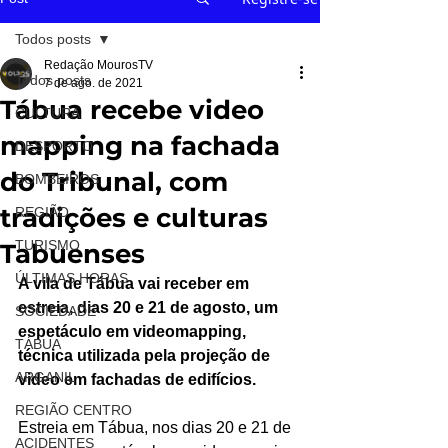
Todos posts
Redação MourosTV
Todos posts
7 de ago. de 2021
Tábua recebe video
CULTURA
mapping na fachada
DESPORTO
do Tribunal, com
BOMBEIROS
tradições e culturas
REGIÃO
TURISMO
Tabuenses
ÚLTIMAS HORAS
A vila de Tábua vai receber em 
estreia, dias 20 e 21 de agosto, um 
SOCIEDADE
espetáculo em videomapping, 
TÁBUA
técnica utilizada pela projeção de 
ARGANIL
video em fachadas de edifícios.
REGIÃO CENTRO
Estreia em Tábua, nos dias 20 e 21 de 
ACIDENTES