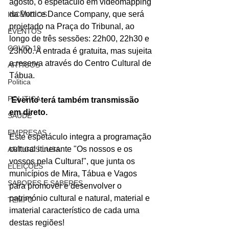
agosto, o espetáculo em videomapping 
da Vortice Dance Company, que será 
INCÊNDIOS
projetado na Praça do Tribunal, ao 
EVENTOS
longo de três sessões: 22h00, 22h30 e 
COVID-19
23h00. A entrada é gratuita, mas sujeita 
a reserva através do Centro Cultural de 
ARTIGOS
Tábua.
Politica
POLITICA
 Evento terá também transmissão 
em direto.
SAÚDE
EMPRESAS
Este espetáculo integra a programação 
cultural itinerante "Os nossos e os 
ARTIGOS LUSA
vossos pela Cultura!", que junta os 
ELEIÇÕES
municípios de Mira, Tábua e Vagos 
SABORES E SABERES
para promover e desenvolver o 
património cultural e natural, material e 
TEMPO
imaterial característico de cada uma 
destas regiões!