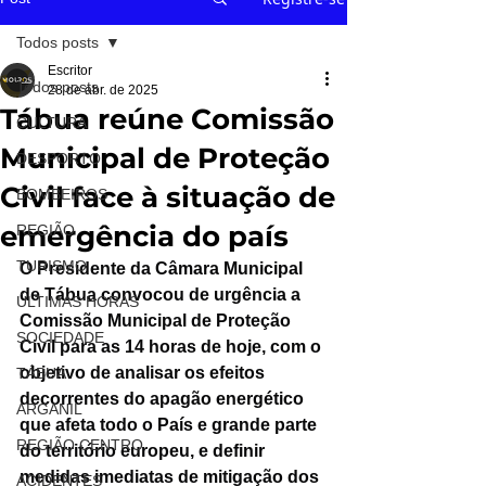
Todos posts
Escritor
Todos posts
28 de abr. de 2025
Tábua reúne Comissão
CULTURA
Municipal de Proteção
DESPORTO
Civil face à situação de
BOMBEIROS
emergência do país
REGIÃO
TURISMO
O Presidente da Câmara Municipal 
de Tábua convocou de urgência a 
ÚLTIMAS HORAS
Comissão Municipal de Proteção 
SOCIEDADE
Civil para as 14 horas de hoje, com o 
objetivo de analisar os efeitos 
TÁBUA
decorrentes do apagão energético 
ARGANIL
que afeta todo o País e grande parte 
REGIÃO CENTRO
do território europeu, e definir 
medidas imediatas de mitigação dos 
ACIDENTES