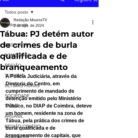
Todos posts
Redação MourosTV
Todos posts
2 de ago. de 2024
Tábua: PJ detém autor
CULTURA
de crimes de burla
DESPORTO
qualificada e de
BOMBEIROS
branqueamento
REGIÃO
TURISMO
A Polícia Judiciária, através da 
Diretoria do Centro, em 
ÚLTIMAS HORAS
cumprimento de mandado de 
SOCIEDADE
detenção emitido pelo Ministério 
Público, no DIAP de Coimbra, deteve 
TÁBUA
um homem, residente na zona de 
ARGANIL
Tábua, pela prática dos crimes de 
REGIÃO CENTRO
burla qualificada e de 
branqueamento de capitais, que 
ACIDENTES