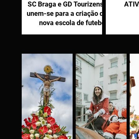
SC Braga e GD Tourizense
ATI
unem-se para a criação de
nova escola de futebol
PR