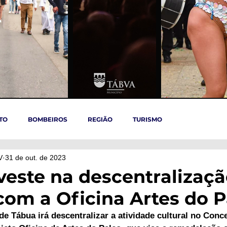
TO
BOMBEIROS
REGIÃO
TURISMO
V
31 de out. de 2023
TÁBUA
ARGANIL
REGIÃO CENTRO
ACIDENTES
veste na descentralizaç
 com a Oficina Artes do 
OVID-19
ARTIGOS
Politica
POLITICA
SAÚDE
e Tábua irá descentralizar a atividade cultural no Conc