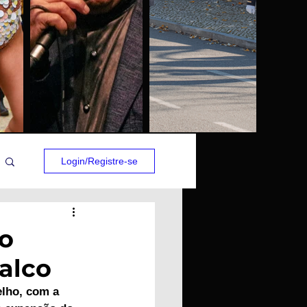
Login/Registre-se
ão
Palco
elho, com a 