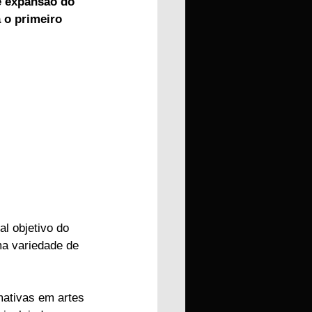
e expansão do 
 o primeiro 
l objetivo do 
ma variedade de 
mativas em artes 