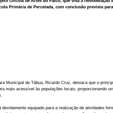
jeto Oficina de Artes do Palco, que visa a remodelação 
scola Primária de Percelada, com conclusão prevista para
ELEIÇÕES
SABORES E SABERES
TEMPO
a Municipal de Tábua, Ricardo Cruz, destaca que o principa
ltura mais acessível às populações locais, proporcionando u
s.
á devidamente equipado para a realização de atividades for