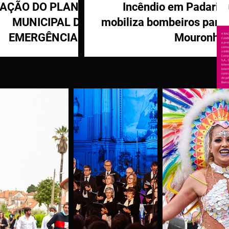
VAÇÃO DO PLANO
Incêndio em Padaria
MUNICIPAL DE
mobiliza bombeiros para
EMERGÊNCIA E
Mouronho
OTEÇÃO CIVIL DE
TÁBUA