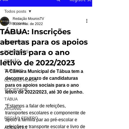
Todos posts
Redação MourosTV
Todos posts
30 de mai. de 2022
TÁBUA: Inscrições
CULTURA
abertas para os apoios
DESPORTO
sociais para o ano
BOMBEIROS
letivo de 2022/2023
REGIÃO
TURISMO
A Câmara Municipal de Tábua tem a 
decorrer o prazo de candidaturas 
ÚLTIMAS HORAS
para os apoios sociais para o ano 
SOCIEDADE
letivo de 2022/2023, até 30 de junho.
TÁBUA
“Estamos a falar de refeições, 
ARGANIL
transportes escolares e componente de 
REGIÃO CENTRO
apoio à família par ao pré-escolar e 
refeições e transporte escolar e livro de 
ACIDENTES