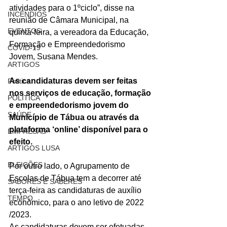
atividades para o 1ºciclo”, disse na 
INCÊNDIOS
reunião de Câmara Municipal, na 
EVENTOS
quinta-feira, a vereadora da Educação, 
Formação e Empreendedorismo 
COVID-19
Jovem, Susana Mendes.
ARTIGOS
As candidaturas devem ser feitas 
Politica
nos serviços de educação, formação 
POLITICA
e empreendedorismo jovem do 
SAÚDE
Município de Tábua ou através da 
plataforma ‘online’ disponível para o 
EMPRESAS
efeito.
ARTIGOS LUSA
ELEIÇÕES
Por outro lado, o Agrupamento de 
Escolas de Tábua tem a decorrer até 
SABORES E SABERES
terça-feira as candidaturas de auxílio 
TEMPO
económico, para o ano letivo de 2022 
/2023.
As candidaturas devem ser efetuadas 