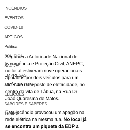
INCÊNDIOS
EVENTOS
COVID-19
ARTIGOS
Politica
POLITICA
Segundo a Autoridade Nacional de 
Emergência e Proteção Civil, ANEPC, 
SAÚDE
no local estiveram nove operacionais 
EMPRESAS
apoiados por dois veículos para um 
incêndio num poste de eletricidade, no 
ARTIGOS LUSA
centro da vila de Tábua, na Rua Dr 
ELEIÇÕES
João Quaresma de Matos.
SABORES E SABERES
Este incêndio provocou um apagão na 
TEMPO
rede elétrica na mesma rua. 
No local já 
se encontra um piquete da EDP a 