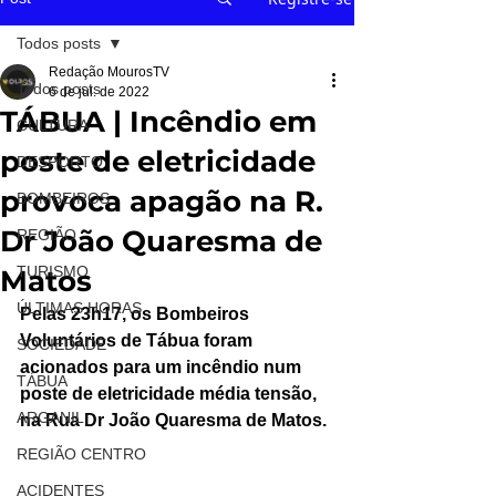
Todos posts
Redação MourosTV
Todos posts
6 de jul. de 2022
TÁBUA | Incêndio em
CULTURA
poste de eletricidade
DESPORTO
provoca apagão na R.
BOMBEIROS
Dr João Quaresma de
REGIÃO
TURISMO
Matos
ÚLTIMAS HORAS
Pelas 23h17, os Bombeiros 
Voluntários de Tábua foram 
SOCIEDADE
acionados para um incêndio num 
TÁBUA
poste de eletricidade média tensão, 
ARGANIL
na Rua Dr João Quaresma de Matos.
REGIÃO CENTRO
ACIDENTES