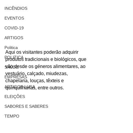
INCÊNDIOS
EVENTOS
COVID-19
ARTIGOS
Politica
Aqui os visitantes poderão adquirir 
POLITICA
produtos tradicionais e biológicos, que 
vão desde os géneros alimentares, ao 
SAÚDE
vestuário, calçado, miudezas, 
EMPRESAS
chapelaria, louças, têxteis e 
ARTIGOS LUSA
quinquilharias, entre outros.
ELEIÇÕES
SABORES E SABERES
TEMPO