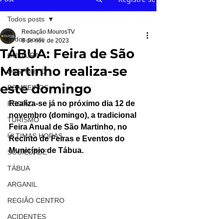
Todos posts
Redação MourosTV
Todos posts
8 de nov. de 2023
TÁBUA: Feira de São
CULTURA
Martinho realiza-se
DESPORTO
este domingo
BOMBEIROS
Realiza-se já no próximo dia 12 de 
REGIÃO
novembro (domingo), a tradicional 
TURISMO
Feira Anual de São Martinho, no 
ÚLTIMAS HORAS
Recinto de Feiras e Eventos do 
Município de Tábua.
SOCIEDADE
TÁBUA
ARGANIL
REGIÃO CENTRO
ACIDENTES