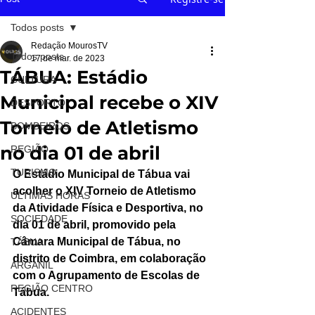
Todos posts
Redação MourosTV
Todos posts
17 de mar. de 2023
TÁBUA: Estádio
CULTURA
Municipal recebe o XIV
DESPORTO
Torneio de Atletismo
BOMBEIROS
no dia 01 de abril
REGIÃO
TURISMO
O Estádio Municipal de Tábua vai 
acolher o XIV Torneio de Atletismo 
ÚLTIMAS HORAS
da Atividade Física e Desportiva, no 
SOCIEDADE
dia 01 de abril, promovido pela 
Câmara Municipal de Tábua, no 
TÁBUA
distrito de Coimbra, em colaboração 
ARGANIL
com o Agrupamento de Escolas de 
REGIÃO CENTRO
Tábua.
ACIDENTES