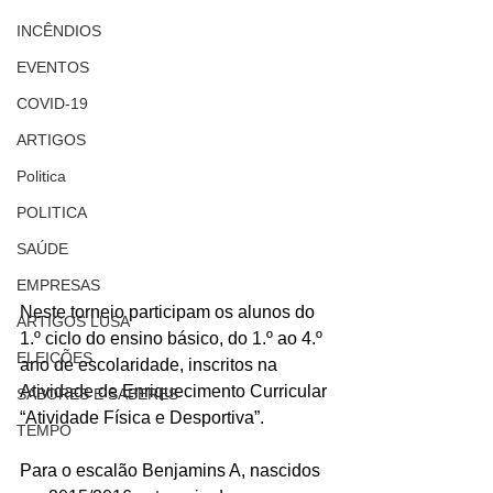
INCÊNDIOS
EVENTOS
COVID-19
ARTIGOS
Politica
POLITICA
SAÚDE
EMPRESAS
Neste torneio participam os alunos do 
ARTIGOS LUSA
1.º ciclo do ensino básico, do 1.º ao 4.º 
ELEIÇÕES
ano de escolaridade, inscritos na 
Atividade de Enriquecimento Curricular 
SABORES E SABERES
“Atividade Física e Desportiva”.
TEMPO
Para o escalão Benjamins A, nascidos 