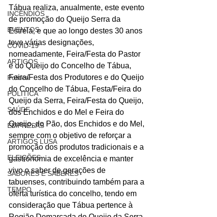
Tábua realiza, anualmente, este evento 
INCÊNDIOS
de promoção do Queijo Serra da 
EVENTOS
Estrela, e que ao longo destes 30 anos 
teve várias designações, 
COVID-19
nomeadamente, Feira/Festa do Pastor 
ARTIGOS
e do Queijo do Concelho de Tábua, 
Feira/Festa dos Produtores e do Queijo 
Politica
do Concelho de Tábua, Festa/Feira do 
POLITICA
Queijo da Serra, Feira/Festa do Queijo, 
SAÚDE
dos Enchidos e do Mel e Feira do 
Queijo, do Pão, dos Enchidos e do Mel, 
EMPRESAS
sempre com o objetivo de reforçar a 
ARTIGOS LUSA
promoção dos produtos tradicionais e a 
ELEIÇÕES
gastronomia de excelência e manter 
vivo o saber de gerações de 
SABORES E SABERES
tabuenses, contribuindo também para a 
TEMPO
oferta turística do concelho, tendo em 
consideração que Tábua pertence à 
Região Demarcada do Queijo da Serra 