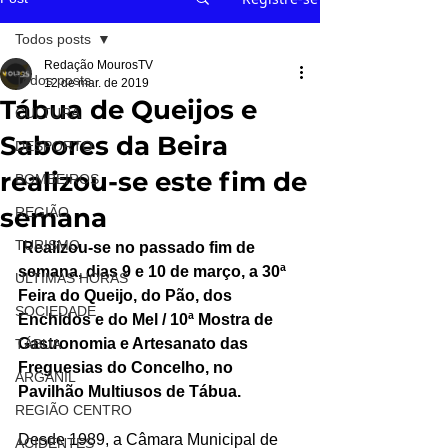
Todos posts
Redação MourosTV
Todos posts
12 de mar. de 2019
Tábua de Queijos e
CULTURA
Sabores da Beira
DESPORTO
realizou-se este fim de
BOMBEIROS
semana
REGIÃO
TURISMO
 Realizou-se no passado fim de 
semana, dias 9 e 10 de março, a 30ª 
ÚLTIMAS HORAS
Feira do Queijo, do Pão, dos 
SOCIEDADE
Enchidos e do Mel / 10ª Mostra de 
Gastronomia e Artesanato das 
TÁBUA
Freguesias do Concelho, no 
ARGANIL
Pavilhão Multiusos de Tábua.
REGIÃO CENTRO
Desde 1989, a Câmara Municipal de 
ACIDENTES