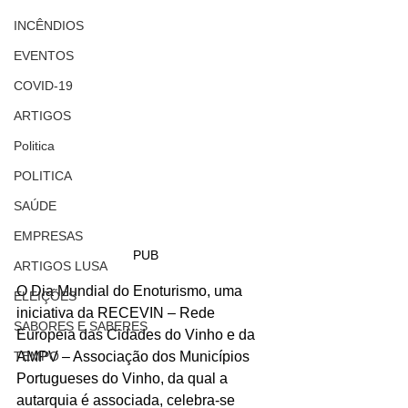
INCÊNDIOS
EVENTOS
COVID-19
ARTIGOS
Politica
POLITICA
SAÚDE
EMPRESAS
PUB
ARTIGOS LUSA
O Dia Mundial do Enoturismo, uma 
ELEIÇÕES
iniciativa da RECEVIN – Rede 
SABORES E SABERES
Europeia das Cidades do Vinho e da 
TEMPO
AMPV – Associação dos Municípios 
Portugueses do Vinho, da qual a 
autarquia é associada, celebra-se 