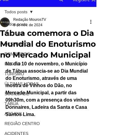
Todos posts
Redação MourosTV
Todos posts
8 de nov. de 2024
Tábua comemora o Dia
CULTURA
Mundial do Enoturismo
DESPORTO
no Mercado Municipal
BOMBEIROS
No dia 10 de novembro, o Município 
REGIÃO
de Tábua associa-se ao Dia Mundial 
TURISMO
do Enoturismo, através de uma 
ÚLTIMAS HORAS
mostra de Vinhos do Dão, no 
Mercado Municipal, a partir das 
SOCIEDADE
09h30m, com a presença dos vinhos 
TÁBUA
Donnaires, Ladeira da Santa e Casa 
ARGANIL
Santos Lima.
REGIÃO CENTRO
ACIDENTES