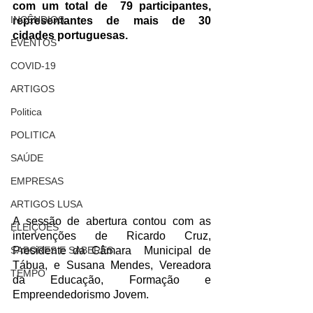
com um total de  79 participantes, 
INCÊNDIOS
representantes de mais de 30 
cidades portuguesas. 
EVENTOS
COVID-19
ARTIGOS
Politica
POLITICA
SAÚDE
EMPRESAS
ARTIGOS LUSA
A sessão de abertura contou com as 
ELEIÇÕES
intervenções de Ricardo Cruz, 
SABORES E SABERES
Presidente da Câmara  Municipal de 
Tábua, e Susana Mendes, Vereadora 
TEMPO
da Educação, Formação e  
Empreendedorismo Jovem. 