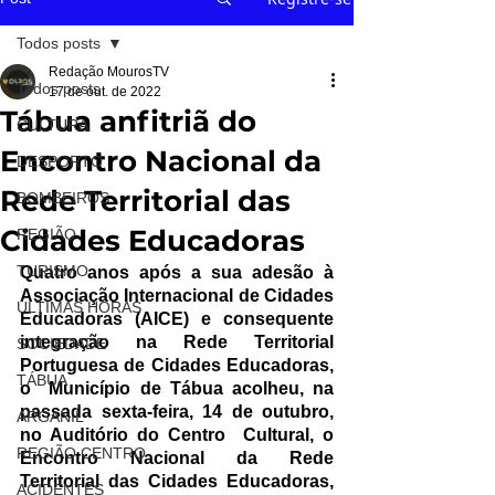
Todos posts
Redação MourosTV
Todos posts
17 de out. de 2022
Tábua anfitriã do
CULTURA
Encontro Nacional da
DESPORTO
Rede Territorial das
BOMBEIROS
Cidades Educadoras
REGIÃO
TURISMO
Quatro anos após a sua adesão à 
Associação Internacional de Cidades 
ÚLTIMAS HORAS
Educadoras (AICE) e consequente 
integração na Rede Territorial 
SOCIEDADE
Portuguesa de Cidades Educadoras, 
TÁBUA
o  Município de Tábua acolheu, na 
passada sexta-feira, 14 de outubro, 
ARGANIL
no Auditório do Centro  Cultural, o 
REGIÃO CENTRO
Encontro Nacional da Rede 
Territorial das Cidades Educadoras, 
ACIDENTES