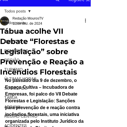
Todos posts
Redação MourosTV
Todos posts
12 de dez. de 2024
Tábua acolhe VII
CULTURA
Debate “Florestas e
DESPORTO
Legislação” sobre
BOMBEIROS
Prevenção e Reação a
REGIÃO
TURISMO
Incêndios Florestais
ÚLTIMAS HORAS
No passado dia 9 de dezembro, o 
Espaço Cultiva – Incubadora de 
SOCIEDADE
Empresas, foi palco do VII Debate 
TÁBUA
Florestas e Legislação: Sanções 
ARGANIL
para prevenção de e reação contra 
incêndios florestais, uma iniciativa 
REGIÃO CENTRO
organizada pelo Instituto Jurídico da 
ACIDENTES