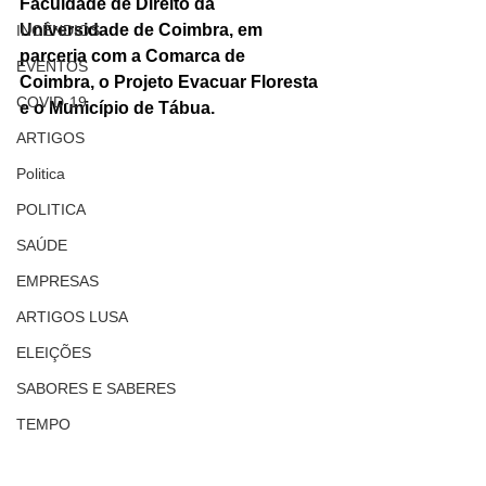
Faculdade de Direito da 
Universidade de Coimbra, em 
INCÊNDIOS
parceria com a Comarca de 
EVENTOS
Coimbra, o Projeto Evacuar Floresta 
COVID-19
e o Município de Tábua.
ARTIGOS
Politica
POLITICA
SAÚDE
EMPRESAS
ARTIGOS LUSA
ELEIÇÕES
SABORES E SABERES
TEMPO