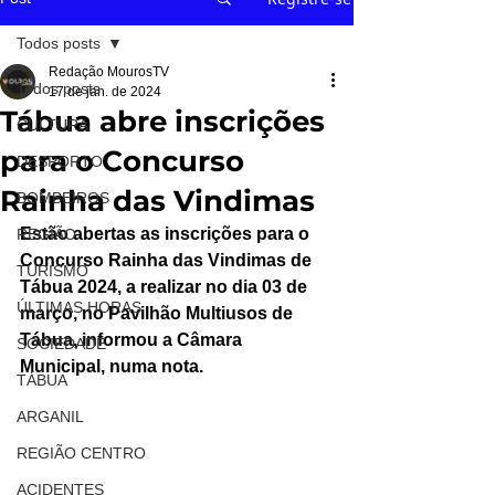
Todos posts
Redação MourosTV
Todos posts
17 de jan. de 2024
Tábua abre inscrições
CULTURA
para o Concurso
DESPORTO
Rainha das Vindimas
BOMBEIROS
Estão abertas as inscrições para o 
REGIÃO
Concurso Rainha das Vindimas de 
TURISMO
Tábua 2024, a realizar no dia 03 de 
ÚLTIMAS HORAS
março, no Pavilhão Multiusos de 
Tábua, informou a Câmara 
SOCIEDADE
Municipal, numa nota.
TÁBUA
ARGANIL
REGIÃO CENTRO
ACIDENTES