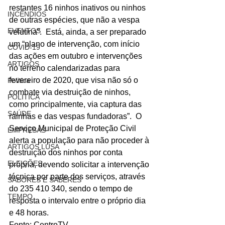
restantes 16 ninhos inativos ou ninhos 
INCÊNDIOS
de outras espécies, que não a vespa 
EVENTOS
velutina”.  Está, ainda, a ser preparado 
um “plano de intervenção, com início 
COVID-19
das ações em outubro e intervenções 
ARTIGOS
no terreno calendarizadas para 
fevereiro de 2020, que visa não só o 
Politica
combate via destruição de ninhos, 
POLITICA
como principalmente, via captura das 
SAÚDE
rainhas e das vespas fundadoras”.  O 
Serviço Municipal de Proteção Civil 
EMPRESAS
alerta a população para não proceder à 
ARTIGOS LUSA
destruição dos ninhos por conta 
ELEIÇÕES
própria, devendo solicitar a intervenção 
técnica por parte dos serviços, através 
SABORES E SABERES
do 235 410 340, sendo o tempo de 
TEMPO
resposta o intervalo entre o próprio dia 
e 48 horas.  
Fonte: CentroTV