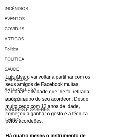
INCÊNDIOS
EVENTOS
COVID-19
ARTIGOS
Politica
POLITICA
SAÚDE
Luís Alvaro vai voltar a partilhar com os 
EMPRESAS
seus amigos de Facebook muitas 
ARTIGOS LUSA
cantorias, atividade que lhe foi retirada 
após o roubo do seu acordeon. Desde 
ELEIÇÕES
muito cedo com 12 anos de idade, 
SABORES E SABERES
começou a ganhar o gosto e a técnica 
TEMPO
pelos acordeões.
Há quatro meses o instrumento de 