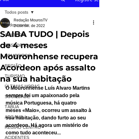
Todos posts
Redação MourosTV
Todos posts
24 de set. de 2022
SAIBA TUDO | Depois
CULTURA
de 4 meses
DESPORTO
Mouronhense recupera
BOMBEIROS
Acordeon após assalto
REGIÃO
TURISMO
na sua habitação
ÚLTIMAS HORAS
O Mouronhense Luís Alvaro Martins 
sempre foi um apaixonado pela 
SOCIEDADE
música Portuguesa, há quatro 
TÁBUA
meses «Maio», ocorreu um assalto à 
ARGANIL
sua habitação, dando furto ao seu 
acordeon. Há agora um mistério de 
REGIÃO CENTRO
como tudo aconteceu...
ACIDENTES