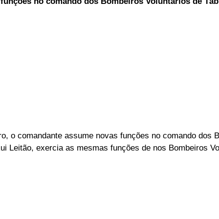
funções no comando dos Bombeiros Voluntários de Táb
ELEIÇÕES
SABORES E SABERES
TEMPO
neiro, o comandante assume novas funções no comando dos 
ui Leitão, exercia as mesmas funções de nos Bombeiros Vol