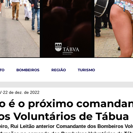
TO
BOMBEIROS
REGIÃO
TURISMO
V
22 de dez. de 2022
TÁBUA
ARGANIL
REGIÃO CENTRO
ACIDENTES
ão é o próximo comandan
s Voluntários de Tábua
OVID-19
ARTIGOS
Politica
POLITICA
SAÚDE
neiro, Rui Leitão anterior Comandante dos Bombeiros Vol