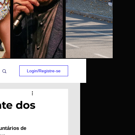
Login/Registre-se
te dos
untários de 