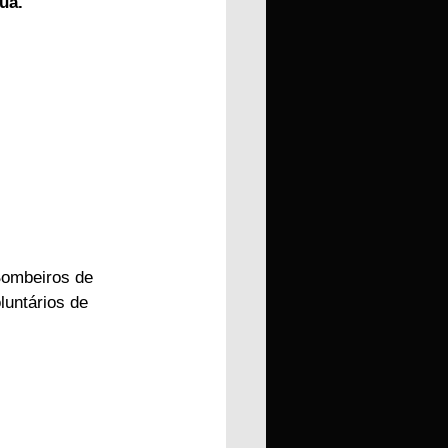
ua. 
Bombeiros de 
untários de 