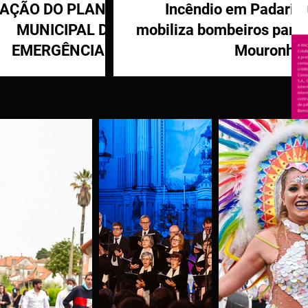
VAÇÃO DO PLANO
Incêndio em Padaria
MUNICIPAL DE
mobiliza bombeiros para
EMERGÊNCIA E
Mouronho
OTEÇÃO CIVIL DE
TÁBUA