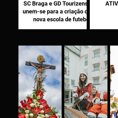
SC Braga e GD Tourizense
ATI
unem-se para a criação de
nova escola de futebol
PR