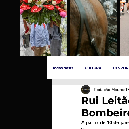
Todos posts
CULTURA
DESPOR
Redação MourosT
ÚLTIMAS HORAS
SOCIEDADE
Rui Leit
Bombeiro
INCÊNDIOS
EVENTOS
C
A partir de 10 de ja