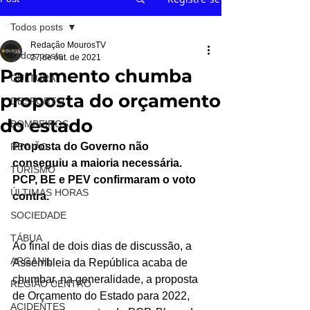
Todos posts
Redação MourosTV
Todos posts
27 de out. de 2021
Parlamento chumba
CULTURA
proposta do orçamento
DESPORTO
do estado
BOMBEIROS
Proposta do Governo não 
REGIÃO
conseguiu a maioria necessária. 
TURISMO
PCP, BE e PEV confirmaram o voto 
ÚLTIMAS HORAS
contra.
SOCIEDADE
TÁBUA
Ao final de dois dias de discussão, a 
ARGANIL
Assembleia da República acaba de 
chumbar, na generalidade, a proposta 
REGIÃO CENTRO
de Orçamento do Estado para 2022, 
ACIDENTES