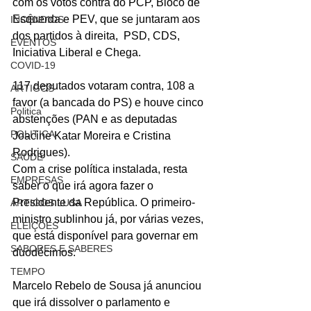
com os votos contra do PCP, Bloco de 
Esquerda e PEV, que se juntaram aos 
INCÊNDIOS
dos partidos à direita,  PSD, CDS, 
EVENTOS
Iniciativa Liberal e Chega.
COVID-19
117 deputados votaram contra, 108 a 
ARTIGOS
favor (a bancada do PS) e houve cinco 
Politica
abstenções (PAN e as deputadas 
POLITICA
Joacine Katar Moreira e Cristina 
Rodrigues).
SAÚDE
Com a crise política instalada, resta 
EMPRESAS
saber o que irá agora fazer o 
Presidente da República. O primeiro-
ARTIGOS LUSA
ministro sublinhou já, por várias vezes, 
ELEIÇÕES
que está disponível para governar em 
SABORES E SABERES
duodécimos.
TEMPO
Marcelo Rebelo de Sousa já anunciou 
que irá dissolver o parlamento e 