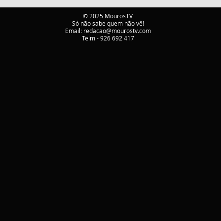
MUNICIPAL DE
mobi
EMERGÊNCIA E
Mou
© 2025 MourosTV
Só não sabe quem não vê!
PROTEÇÃO CIVIL DE
Email:
redacao@mourostv.com
TÁBUA
Telm - 926 692 417