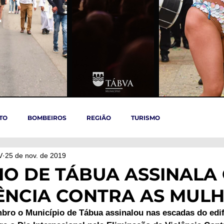
TO
BOMBEIROS
REGIÃO
TURISMO
V
25 de nov. de 2019
TÁBUA
ARGANIL
REGIÃO CENTRO
ACIDENTES
IO DE TÁBUA ASSINALA 
ÊNCIA CONTRA AS MUL
OVID-19
ARTIGOS
Politica
POLITICA
SAÚDE
bro o Município de Tábua assinalou nas escadas do edif