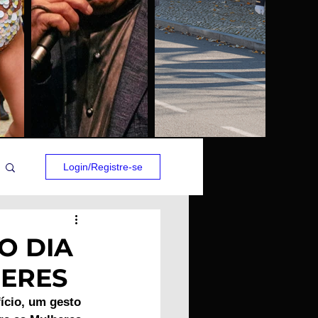
Login/Registre-se
O DIA
HERES
ício, um gesto 