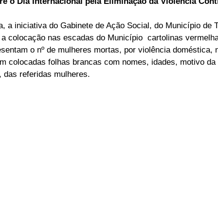
bre o Dia Internacional pela Eliminação da Violência Con
ELEIÇÕES
SABORES E SABERES
TEMPO
a, a iniciativa do Gabinete de Ação Social, do Município de 
 a colocação nas escadas do Município  cartolinas vermelh
sentam o nº de mulheres mortas, por violência doméstica, 
am colocadas folhas brancas com nomes, idades, motivo da 
, das referidas mulheres.