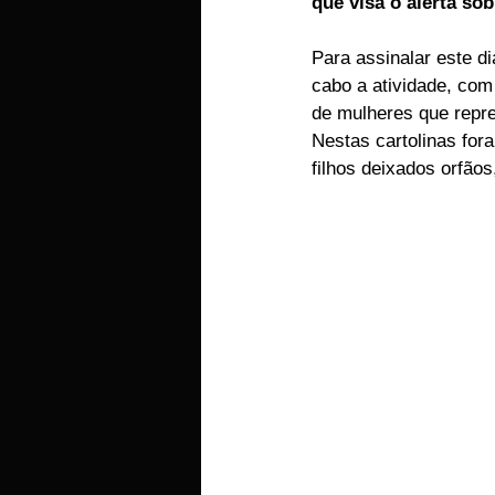
que visa o alerta so
EMPRESAS
ARTIGOS LUSA
Para assinalar este di
cabo a atividade, com
de mulheres que repre
Nestas cartolinas for
filhos deixados orfãos