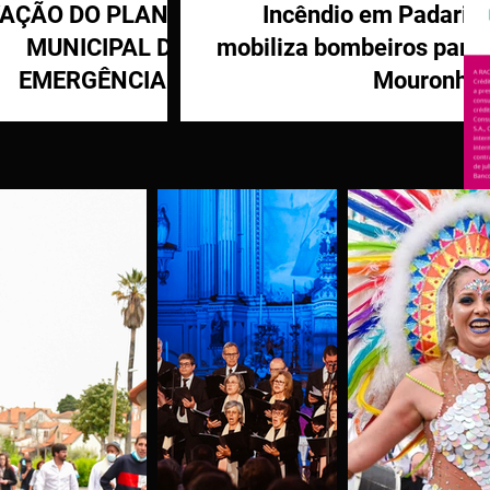
VAÇÃO DO PLANO
Incêndio em Padaria
MUNICIPAL DE
mobiliza bombeiros para
EMERGÊNCIA E
Mouronho
OTEÇÃO CIVIL DE
TÁBUA