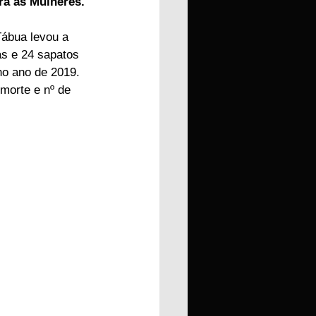
tra as Mulheres.
Tábua levou a 
as e 24 sapatos 
no ano de 2019. 
morte e nº de 