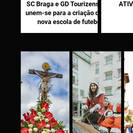
SC Braga e GD Tourizense
ATI
unem-se para a criação de
nova escola de futebol
PR