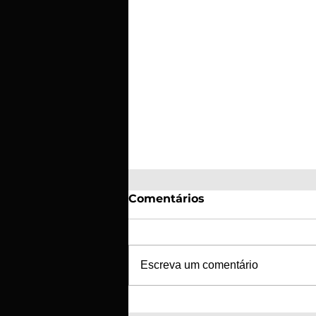
Comentários
Escreva um comentário
SC Braga e GD Tourizense