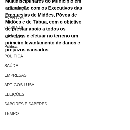
Multidisciplinares do Município em 
articulação com os Executivos das 
INCÊNDIOS
Freguesias de Midões, Póvoa de 
EVENTOS
Midões e de Tábua, com o objetivo 
COVID-19
de prestar apoio a todos os 
cidadãos e efetuar no terreno um 
ARTIGOS
primeiro levantamento de danos e 
Politica
prejuízos causados.
POLITICA
SAÚDE
EMPRESAS
ARTIGOS LUSA
ELEIÇÕES
SABORES E SABERES
TEMPO