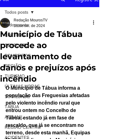
Todos posts
Redação MourosTV
Todos posts
18 de set. de 2024
Município de Tábua
CULTURA
procede ao
DESPORTO
levantamento de
BOMBEIROS
danos e prejuízos após
REGIÃO
TURISMO
incêndio
ÚLTIMAS HORAS
O Município de Tábua informa a 
população das Freguesias afetadas 
SOCIEDADE
pelo violento incêndio rural que 
TÁBUA
entrou ontem no Concelho de 
ARGANIL
Tábua, estando já em fase de 
rescaldo, que já se encontram no 
REGIÃO CENTRO
terreno, desde esta manhã, Equipas 
ACIDENTES