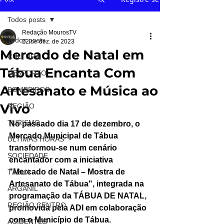
Todos posts
Redação MourosTV
Todos posts
22 de dez. de 2023
Mercado de Natal em
CULTURA
Tábua Encanta Com
DESPORTO
Artesanato e Música ao
BOMBEIROS
Vivo
REGIÃO
TURISMO
No passado dia 17 de dezembro, o 
Mercado Municipal de Tábua 
ÚLTIMAS HORAS
transformou-se num cenário 
SOCIEDADE
encantador com a iniciativa 
"Mercado de Natal – Mostra de 
TÁBUA
Artesanato de Tábua", integrada na 
ARGANIL
programação da TÁBUA DE NATAL, 
REGIÃO CENTRO
promovida pela ADI em colaboração 
com o Município de Tábua.
ACIDENTES