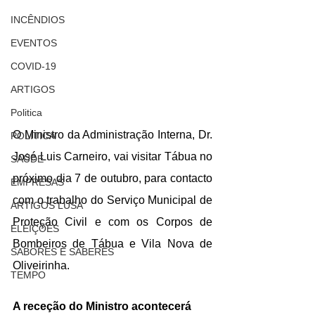
INCÊNDIOS
EVENTOS
COVID-19
ARTIGOS
Politica
O Ministro da Administração Interna, Dr. 
POLITICA
José Luis Carneiro, vai visitar Tábua no 
SAÚDE
próximo dia 7 de outubro, para contacto 
EMPRESAS
com o trabalho do Serviço Municipal de 
ARTIGOS LUSA
Proteção Civil e com os Corpos de 
ELEIÇÕES
Bombeiros de Tábua e Vila Nova de 
SABORES E SABERES
Oliveirinha.
TEMPO
A receção do Ministro acontecerá 