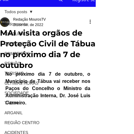
Todos posts
Redação MourosTV
Todos posts
28 de set. de 2022
MAI visita orgãos de
CULTURA
Proteção Civil de Tábua
DESPORTO
no próximo dia 7 de
BOMBEIROS
outubro
REGIÃO
TURISMO
No próximo dia 7 de outubro, o 
Município de Tábua vai receber nos 
ÚLTIMAS HORAS
Paços do Concelho o Ministro da 
SOCIEDADE
Administração Interna, Dr. José Luis 
Carneiro.
TÁBUA
ARGANIL
REGIÃO CENTRO
ACIDENTES