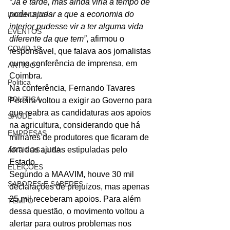
“Já é tarde, mas ainda viria a tempo de 
poder ajudar a que a economia do 
INCÊNDIOS
interior pudesse vir a ter alguma vida 
EVENTOS
diferente da que tem”
, afirmou o 
COVID-19
responsável, que falava aos jornalistas 
numa conferência de imprensa, em 
ARTIGOS
Coimbra.
Politica
Na conferência, Fernando Tavares 
POLITICA
Pereira voltou a exigir ao Governo para 
que reabra as candidaturas aos apoios 
SAÚDE
na agricultura, considerando que há 
EMPRESAS
milhares de produtores que ficaram de 
fora das ajudas estipuladas pelo 
ARTIGOS LUSA
Estado.
ELEIÇÕES
Segundo a MAAVIM, houve 30 mil 
SABORES E SABERES
declarações de prejuízos, mas apenas 
25 mil receberam apoios. Para além 
TEMPO
dessa questão, o movimento voltou a 
alertar para outros problemas nos 