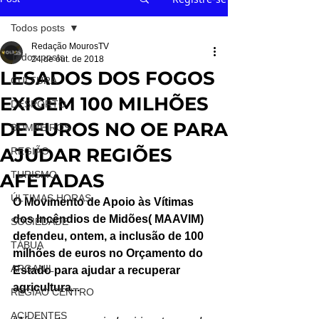
Todos posts
Redação MourosTV
Todos posts
24 de out. de 2018
LESADOS DOS FOGOS
CULTURA
EXIGEM 100 MILHÕES
DESPORTO
DE EUROS NO OE PARA
BOMBEIROS
AJUDAR REGIÕES
REGIÃO
TURISMO
AFETADAS
ÚLTIMAS HORAS
O Movimento de Apoio às Vítimas 
dos Incêndios de Midões( MAAVIM) 
SOCIEDADE
defendeu, ontem, a inclusão de 100 
TÁBUA
milhões de euros no Orçamento do 
ARGANIL
Estado para ajudar a recuperar 
agricultura...
REGIÃO CENTRO
ACIDENTES