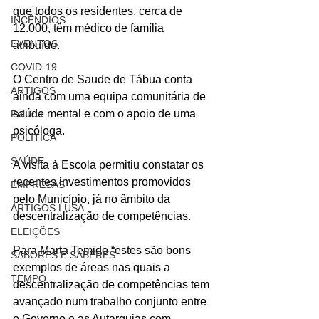
que todos os residentes, cerca de 
INCÊNDIOS
12.000, têm médico de família 
EVENTOS
atribuído. 
COVID-19
O Centro de Saude de Tábua conta 
ARTIGOS
ainda com uma equipa comunitária de 
saúde mental e com o apoio de uma 
Politica
psicóloga.
POLITICA
SAÚDE
A visita à Escola permitiu constatar os 
recentes investimentos promovidos 
EMPRESAS
pelo Município, já no âmbito da 
ARTIGOS LUSA
descentralização de competências.
ELEIÇÕES
Para Marta Temido “estes são bons 
SABORES E SABERES
exemplos de áreas nas quais a 
TEMPO
descentralização de competências tem 
avançado num trabalho conjunto entre 
o Governo e as Autarquias com 