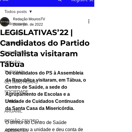
Todos posts
Redação MourosTV
Todos posts
28 de jan. de 2022
LEGISLATIVAS’22 |
CULTURA
Candidatos do Partido
DESPORTO
Socialista visitaram
BOMBEIROS
Tábua
REGIÃO
TURISMO
Os candidatos do PS à Assembleia 
da Republica visitaram, em Tábua, o 
ÚLTIMAS HORAS
Centro de Saúde, a sede do 
SOCIEDADE
Agrupamento de Escolas e a 
Unidade de Cuidados Continuados 
TÁBUA
da Santa Casa da Misericórdia.
ARGANIL
REGIÃO CENTRO
O diretor do Centro de Saúde 
apresentou a unidade e deu conta de 
ACIDENTES