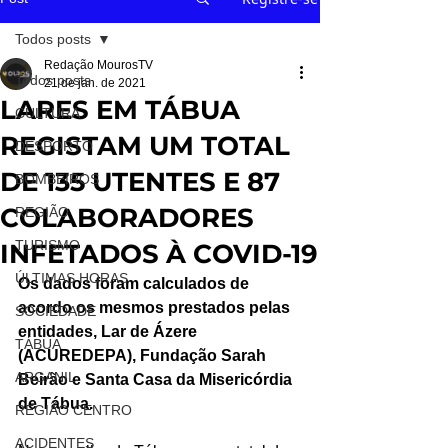
Todos posts
Redação MourosTV
Todos posts
21 de jan. de 2021
LARES EM TÁBUA
CULTURA
REGISTAM UM TOTAL
DESPORTO
DE 135 UTENTES E 87
BOMBEIROS
COLABORADORES
REGIÃO
TURISMO
INFETADOS À COVID-19
ÚLTIMAS HORAS
Os dados foram calculados de 
acordo os mesmos prestados pelas 
SOCIEDADE
entidades, Lar de Ázere 
TÁBUA
(ACUREDEPA), Fundação Sarah 
ARGANIL
Beirão e Santa Casa da Misericórdia 
de Tábua.
REGIÃO CENTRO
ACIDENTES