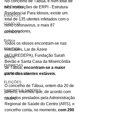
No concelho de Tábua, e num total de 
três
instituições de ERPI - Estrutura 
INCÊNDIOS
Residencial Para Idosos, existe um 
EVENTOS
total de 135 utentes infetados com o 
COVID-19
novo coronavirus, e mais 87 
colaboradores.
ARTIGOS
Politica
Todos os idosos encontram-se nas 
POLITICA
entidades, Lar de Ázere 
(ACUREDEPA), Fundação Sarah 
SAÚDE
Beirão e Santa Casa da Misericórdia 
EMPRESAS
de Tábua, 
encontram-se a maior 
parte dos utentes estáveis.
ARTIGOS LUSA
ELEIÇÕES
O concelho de Tábua, ontem dia 20 de 
SABORES E SABERES
janeiro,
informou que, de acordo com 
os dados prestados pela Administração 
TEMPO
Regional de Saúde do Centro (ARS), o 
concelho conta, no momento, 
com 290 