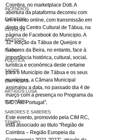
Coimbra, no marketplace Dott. A 
INCÊNDIOS
abertura da plataforma decorreu com 
EVENTOS
um evento online, com transmissão em 
direto do Centro Cultural de Tábua, na 
COVID-19
página de Facebook do Municipio. A 
ARTIGOS
32ª edição da Tábua de Queijos e 
Sabores da Beira, no entanto, face à 
Politica
importância histórica, cultural, social, 
POLITICA
turística e económica deste certame 
SAÚDE
para o Município de Tábua e os seus 
munícipes, a Câmara Municipal 
EMPRESAS
assinalou a data, no passado dia 4 de 
ARTIGOS LUSA
março com a presença no Programa da 
ELEIÇÕES
SIC “Alô Portugal”.
SABORES E SABERES
Este evento, promovido pela CIM RC, 
TEMPO
está associado ao título “Região de 
Coimbra – Região Europeia da 
Gastronomia 2021-2022”, através da 