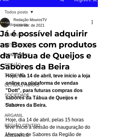
Todos posts
Redação MourosTV
Todos posts
14 de abr. de 2021
Já é possível adquirir
CULTURA
as Boxes com produtos
DESPORTO
da Tábua de Queijos e
BOMBEIROS
Sabores da Beira
REGIÃO
TURISMO
Hoje, dia 14 de abril, teve inicio a loja 
online na plataforma de vendas 
ÚLTIMAS HORAS
"Dott", para futuras compras dos 
SOCIEDADE
sabores da Tábua de Queijos e 
Sabores da Beira.
TÁBUA
ARGANIL
Hoje, dia 14 de abril, pelas 15 horas 
REGIÃO CENTRO
teve inicio a sessão de inauguração do 
Mercado de Sabores da Região de 
ACIDENTES