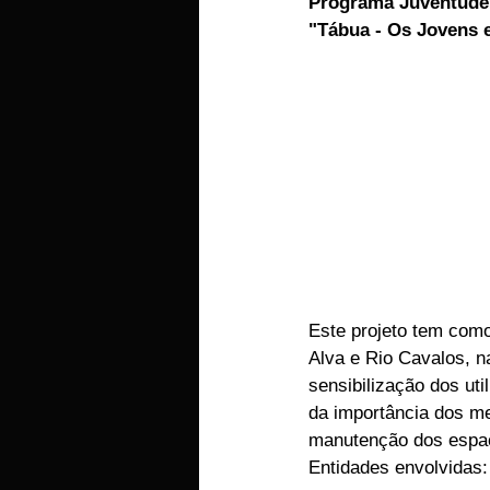
Programa Juventude 
"Tábua - Os Jovens e
EMPRESAS
ARTIGOS LUSA
Este projeto tem como
Alva e Rio Cavalos, n
sensibilização dos ut
da importância dos m
manutenção dos espaç
Entidades envolvidas: