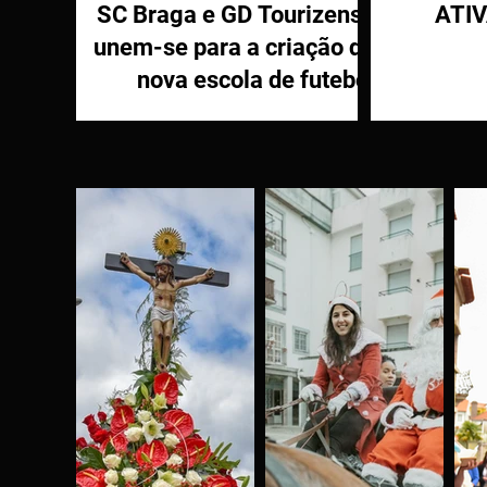
SC Braga e GD Tourizense
ATI
unem-se para a criação de
nova escola de futebol
PR