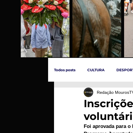
Todos posts
CULTURA
DESPOR
Redação MourosT
ÚLTIMAS HORAS
SOCIEDADE
Inscriçõe
voluntár
INCÊNDIOS
EVENTOS
C
Foi aprovada para o 