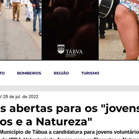
TO
BOMBEIROS
REGIÃO
TURISMO
V
28 de jul. de 2022
TÁBUA
ARGANIL
REGIÃO CENTRO
ACIDENTES
s abertas para os "joven
ios e a Natureza"
OVID-19
ARTIGOS
Politica
POLITICA
SAÚDE
Município de Tábua a candidatura para jovens voluntári