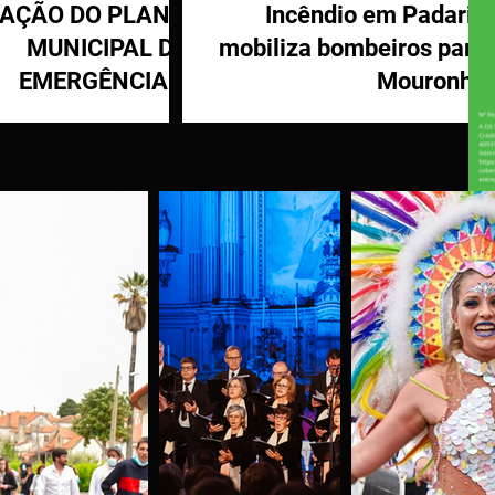
VAÇÃO DO PLANO
Incêndio em Padaria
MUNICIPAL DE
mobiliza bombeiros para
EMERGÊNCIA E
Mouronho
OTEÇÃO CIVIL DE
TÁBUA