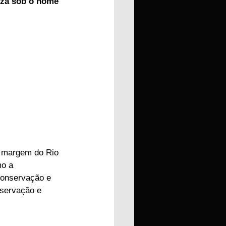
eza sob o nome 
a margem do Rio 
o a 
conservação e 
servação e 