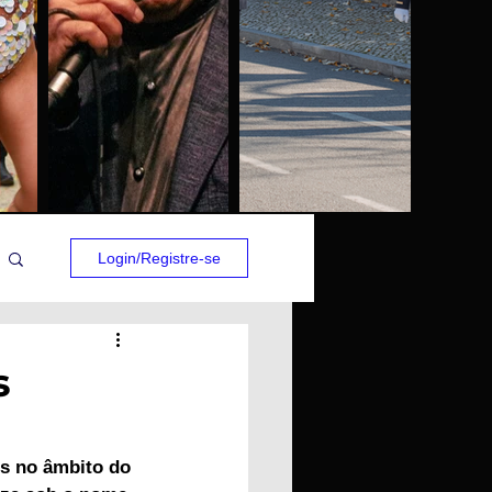
Login/Registre-se
s
os no âmbito do 