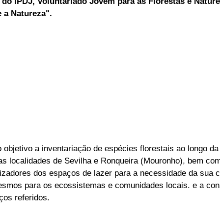
do IPDJ, Voluntariado Jovem para as Florestas e Natur
 a Natureza".
ELEIÇÕES
SABORES E SABERES
TEMPO
 objetivo a inventariação de espécies florestais ao longo d
as localidades de Sevilha e Ronqueira (Mouronho), bem com
ilizadores dos espaços de lazer para a necessidade da sua 
esmos para os ecossistemas e comunidades locais. e a con
os referidos.