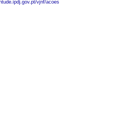
tude.ipdj.gov.pt/vjnf/acoes