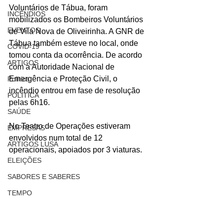
Voluntários de Tábua, foram 
INCÊNDIOS
mobilizados os Bombeiros Voluntários 
EVENTOS
de Vila Nova de Oliveirinha. A GNR de 
Tábua também esteve no local, onde 
COVID-19
tomou conta da ocorrência. De acordo 
ARTIGOS
com a Autoridade Nacional de 
Emergência e Proteção Civil, o 
Politica
incêndio entrou em fase de resolução 
POLITICA
pelas 6h16.
SAÚDE
No Teatro de Operações estiveram 
EMPRESAS
envolvidos num total de 12 
ARTIGOS LUSA
operacionais, apoiados por 3 viaturas.
ELEIÇÕES
SABORES E SABERES
TEMPO