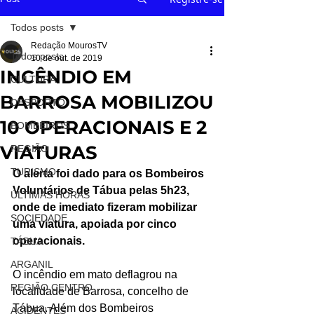
Todos posts
Redação MourosTV
Todos posts
10 de out. de 2019
INCÊNDIO EM
CULTURA
BARROSA MOBILIZOU
DESPORTO
10 OPERACIONAIS E 2
BOMBEIROS
VIATURAS
REGIÃO
TURISMO
O alerta foi dado para os Bombeiros 
Voluntários de Tábua pelas 5h23, 
ÚLTIMAS HORAS
onde de imediato fizeram mobilizar 
SOCIEDADE
uma viatura, apoiada por cinco 
operacionais.
TÁBUA
ARGANIL
O incêndio em mato deflagrou na 
REGIÃO CENTRO
localidade de Barrosa, concelho de 
Tábua. Além dos Bombeiros 
ACIDENTES