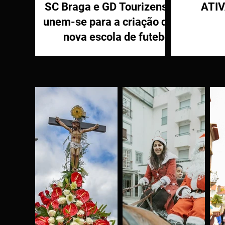
SC Braga e GD Tourizense
ATI
unem-se para a criação de
nova escola de futebol
PR