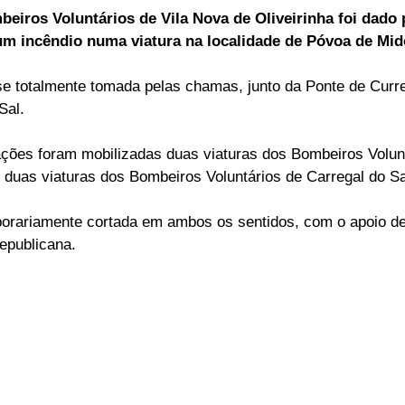
beiros Voluntários de Vila Nova de Oliveirinha foi dado 
ELEIÇÕES
SABORES E SABERES
TEMPO
um incêndio numa viatura na localidade de Póvoa de Mid
se totalmente tomada pelas chamas, junto da Ponte de Curre
Sal.
ações foram mobilizadas duas viaturas dos Bombeiros Volunt
e duas viaturas dos Bombeiros Voluntários de Carregal do Sa
orariamente cortada em ambos os sentidos, com o apoio de
epublicana.