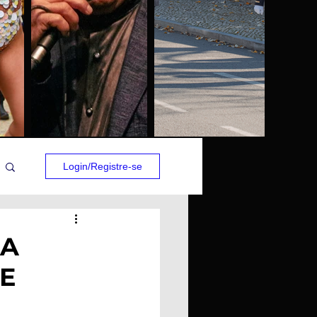
Login/Registre-se
NA
E