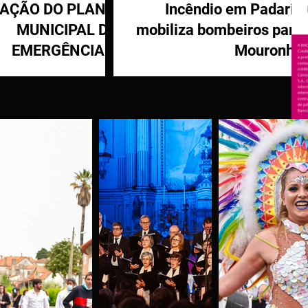
VAÇÃO DO PLANO
Incêndio em Padaria
MUNICIPAL DE
mobiliza bombeiros para
EMERGÊNCIA E
Mouronho
OTEÇÃO CIVIL DE
TÁBUA