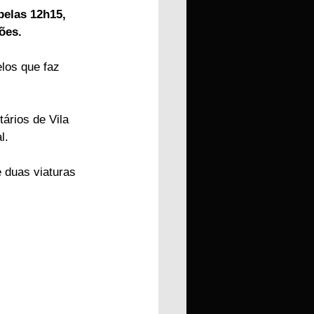
pelas 12h15, 
ões.
los que faz 
ários de Vila 
l.
 duas viaturas 