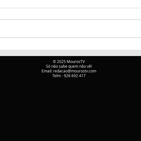
ATIVAÇÃO DO PLANO
Incê
MUNICIPAL DE
mobi
EMERGÊNCIA E
Mou
© 2025 MourosTV
Só não sabe quem não vê!
PROTEÇÃO CIVIL DE
Email:
redacao@mourostv.com
TÁBUA
Telm - 926 692 417