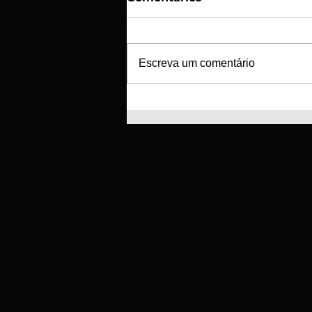
Escreva um comentário
SC Braga e GD Tourizense
unem-se para a criação
de nova escola de futebol