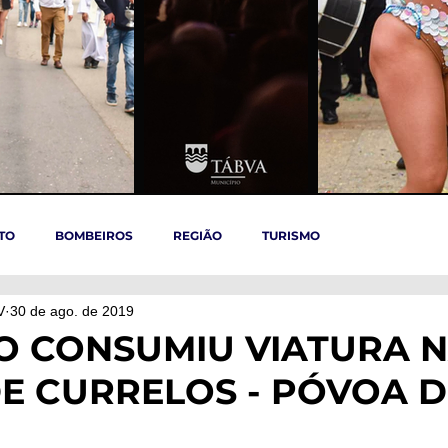
TO
BOMBEIROS
REGIÃO
TURISMO
V
30 de ago. de 2019
TÁBUA
ARGANIL
REGIÃO CENTRO
ACIDENTES
O CONSUMIU VIATURA 
E CURRELOS - PÓVOA D
OVID-19
ARTIGOS
Politica
POLITICA
SAÚDE