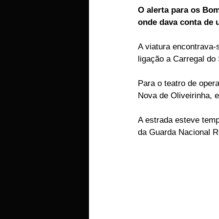
O alerta para os Bom
EMPRESAS
ARTIGOS LUSA
onde dava conta de 
A viatura encontrava-
ligação a Carregal do 
Para o teatro de oper
Nova de Oliveirinha, 
A estrada esteve temp
da Guarda Nacional R