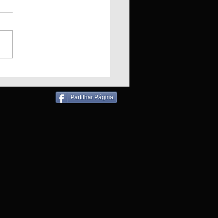
ndio em Padaria
liza bombeiros para
ronho
Partilhar Página