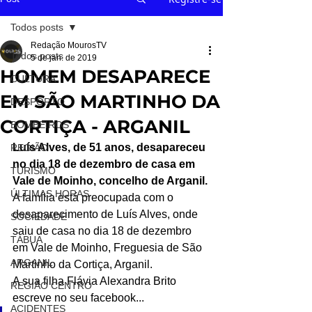
Todos posts
Redação MourosTV
Todos posts
5 de jan. de 2019
HOMEM DESAPARECE
CULTURA
EM SÃO MARTINHO DA
DESPORTO
CORTIÇA - ARGANIL
BOMBEIROS
Luís Alves, de 51 anos, desapareceu 
REGIÃO
no dia 18 de dezembro de casa em 
TURISMO
Vale de Moinho, concelho de Arganil.
ÚLTIMAS HORAS
A família está preocupada com o 
desaparecimento de Luís Alves, onde 
SOCIEDADE
saiu de casa no dia 18 de dezembro 
TÁBUA
em Vale de Moinho, Freguesia de São 
ARGANIL
Martinho da Cortiça, Arganil.
A sua filha Flávia Alexandra Brito 
REGIÃO CENTRO
escreve no seu facebook...
ACIDENTES