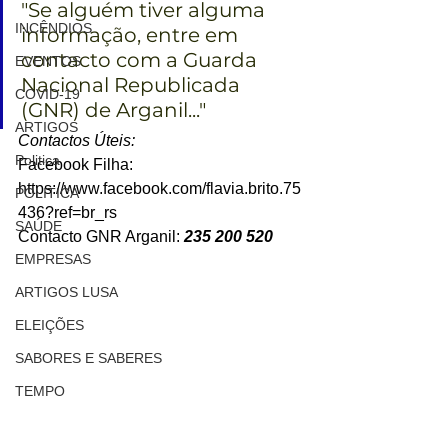
"Se alguém tiver alguma 
INCÊNDIOS
informação, entre em 
contacto com a Guarda 
EVENTOS
Nacional Republicada 
COVID-19
(GNR) de Arganil..."
ARTIGOS
Contactos Úteis:
Politica
Facebook Filha: 
https://www.facebook.com/flavia.brito.75
POLITICA
436?ref=br_rs
SAÚDE
Contacto GNR Arganil: 
235 200 520 
EMPRESAS
ARTIGOS LUSA
ELEIÇÕES
SABORES E SABERES
TEMPO