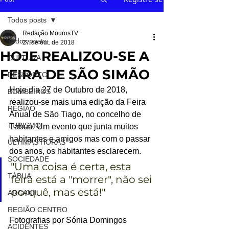
Todos posts
Redação MourosTV
Todos posts
27 de out. de 2018
HOJE REALIZOU-SE A
CULTURA
FEIRA DE SÃO SIMÃO
DESPORTO
Hoje dia 27 de Outubro de 2018, 
BOMBEIROS
realizou-se mais uma edição da Feira 
REGIÃO
Anual de São Tiago, no concelho de 
TURISMO
Tábua. Um evento que junta muitos 
habitantes e amigos mas com o passar 
ÚLTIMAS HORAS
dos anos, os habitantes esclarecem.
SOCIEDADE
"Uma coisa é certa, esta 
TÁBUA
feira está a "morrer", não sei 
porquê, mas está!"
ARGANIL
REGIÃO CENTRO
Fotografias por Sónia Domingos
ACIDENTES