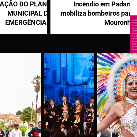
VAÇÃO DO PLANO
Incêndio em Padaria
MUNICIPAL DE
mobiliza bombeiros para
EMERGÊNCIA E
Mouronho
OTEÇÃO CIVIL DE
TÁBUA