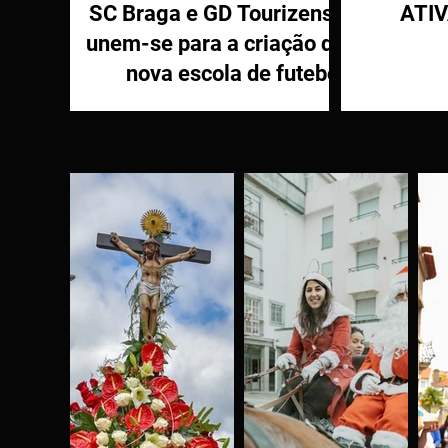
SC Braga e GD Tourizense
ATI
unem-se para a criação de
nova escola de futebol
PR