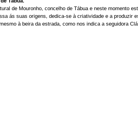
 de Tábua.
atural de Mouronho, concelho de Tábua e neste momento es
ELEIÇÕES
SABORES E SABERES
TEMPO
sa ás suas origens, dedica-se à criatividade e a produzir es
 mesmo à beira da estrada, como nos indica a seguidora Clá