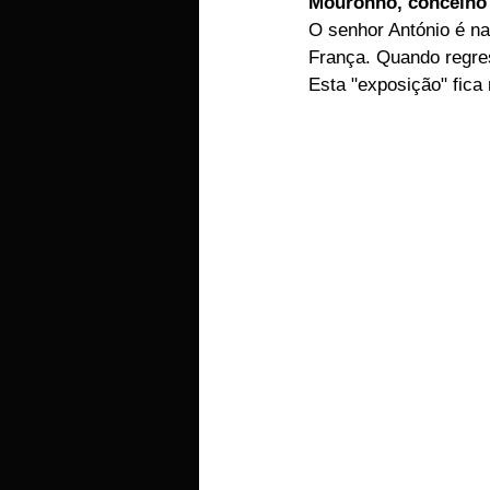
Mouronho, concelho
O senhor António é n
EMPRESAS
ARTIGOS LUSA
França. Quando regres
Esta "exposição" fica