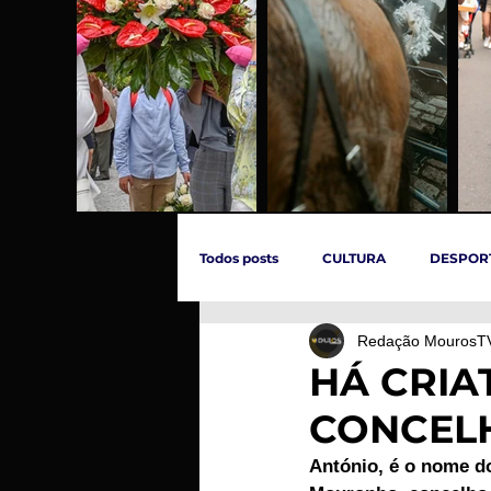
Todos posts
CULTURA
DESPOR
Redação MourosT
ÚLTIMAS HORAS
SOCIEDADE
HÁ CRIA
CONCELH
INCÊNDIOS
EVENTOS
C
António, é o nome do