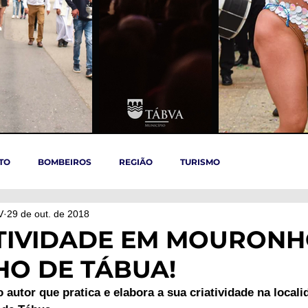
TO
BOMBEIROS
REGIÃO
TURISMO
V
29 de out. de 2018
TÁBUA
ARGANIL
REGIÃO CENTRO
ACIDENTES
TIVIDADE EM MOURONH
O DE TÁBUA!
OVID-19
ARTIGOS
Politica
POLITICA
SAÚDE
 autor que pratica e elabora a sua criatividade na locali