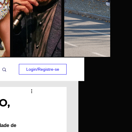
Login/Registre-se
O,
dade de 