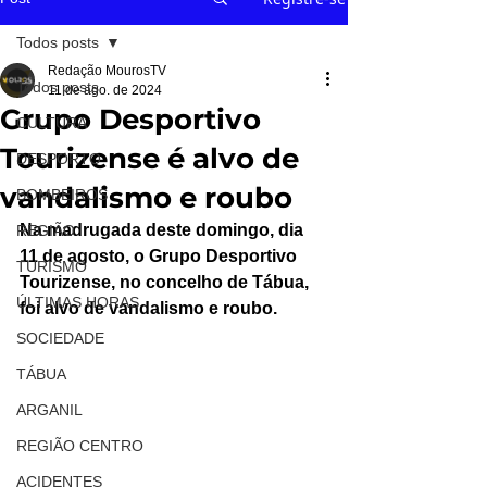
Todos posts
Redação MourosTV
Todos posts
11 de ago. de 2024
Grupo Desportivo
CULTURA
Tourizense é alvo de
DESPORTO
vandalismo e roubo
BOMBEIROS
Na madrugada deste domingo, dia 
REGIÃO
11 de agosto, o Grupo Desportivo 
TURISMO
Tourizense, no concelho de Tábua, 
ÚLTIMAS HORAS
foi alvo de vandalismo e roubo.
SOCIEDADE
TÁBUA
ARGANIL
REGIÃO CENTRO
ACIDENTES