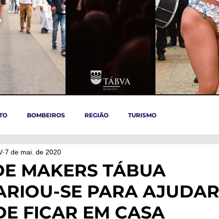
TO
BOMBEIROS
REGIÃO
TURISMO
V
7 de mai. de 2020
TÁBUA
ARGANIL
REGIÃO CENTRO
ACIDENTES
DE MAKERS TÁBUA
ARIOU-SE PARA AJUDA
OVID-19
ARTIGOS
Politica
POLITICA
SAÚDE
E FICAR EM CASA