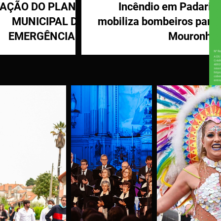
VAÇÃO DO PLANO
Incêndio em Padaria
MUNICIPAL DE
mobiliza bombeiros para
EMERGÊNCIA E
Mouronho
OTEÇÃO CIVIL DE
TÁBUA