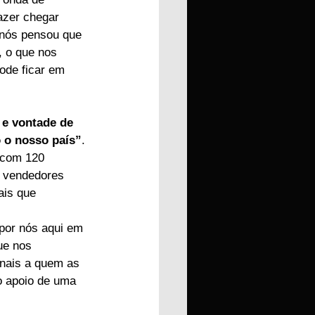
azer chegar 
 nós pensou que 
 o que nos 
ode ficar em 
 e vontade de 
 o nosso país”
.
 com 120 
os vendedores 
ais que 
 por nós aqui em 
ue nos 
onais a quem as 
 apoio de uma 