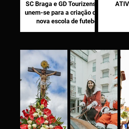
SC Braga e GD Tourizense
ATI
unem-se para a criação de
nova escola de futebol
PR