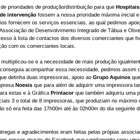
 de prioridades de produção/distribuição para que 
Hospitais,
de intervenção
 fossem a nossa prioridade máxima inicial e
os fornecem os serviços essenciais, ao qual pedimos apoio
 Associação de Desenvolvimento Integrado de Tábua e Olivei
cesso à lista de contactos dos diversos comerciantes que f
ção com os comerciantes locais.
multiplicou-se e a necessidade de mais produção igualment
o conseguia acompanhar essa necessidade, pedimos assim o
que detinha duas impressoras, apoio ao 
Grupo Aquinos
 que
presa 
Noesis
 que para além de adquirir uma impressora t
ra estas e à Gráfica 
Printacor
 que também adquiriu uma pa
iais 3 o total de 8 impressoras, que produziam no máximo d
ão só era feita das 17h00m até às 02h00m do dia seguinte d
tregas e agradecimentos eram feitas pelas própias associa
 nos nossos murais de Facebook que rapidamente criou uma