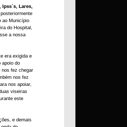
 Ipss´s, Lares, 
 posteriormente 
 ao Município 
ra do Hospital, 
osse a nossa 
e era exigida e 
 apoio do 
 nos fez chegar 
ambém nos fez 
ra nos apoiar, 
uas viseiras 
urante este 
ções, e demais 
 onda de 