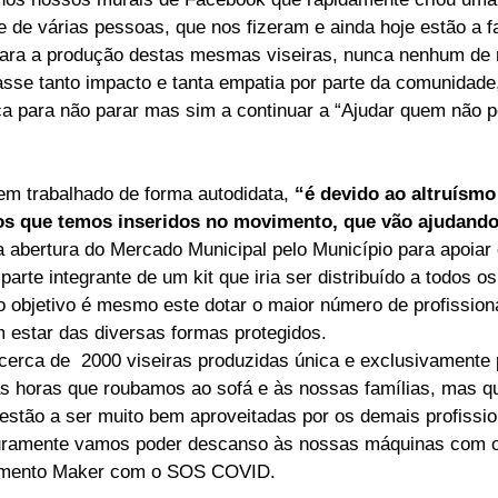
e de várias pessoas, que nos fizeram e ainda hoje estão a f
 para a produção destas mesmas viseiras, nunca nenhum de
se tanto impacto e tanta empatia por parte da comunidade,
rça para não parar mas sim a continuar a “Ajudar quem não p
m trabalhado de forma autodidata, 
“é devido ao altruísmo
ios que temos inseridos no movimento, que vão ajudando
 abertura do Mercado Municipal pelo Município para apoiar
 parte integrante de um kit que iria ser distribuído a todos 
o objetivo é mesmo este dotar o maior número de profission
 estar das diversas formas protegidos.
 cerca de  2000 viseiras produzidas única e exclusivamente
s horas que roubamos ao sofá e às nossas famílias, mas q
 estão a ser muito bem aproveitadas por os demais profissi
turamente vamos poder descanso às nossas máquinas com o
vimento Maker com o SOS COVID.