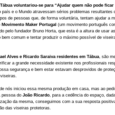
Tábua voluntariou-se para “Ajudar quem não pode ficar
ELEIÇÕES
SABORES E SABERES
TEMPO
país e o Mundo atravessam sérios problemas resultantes 
pos de pessoas que, de forma voluntária, tentam ajudar a m
 
Movimento Maker Portugal 
(um movimento português com
ado pelo fundador Bruno Horta, que esta é a altura de usar a
 bem comum e tentar produzir o máximo possível de viseira
ael Alves e Ricardo Saraiva residentes em Tábua
, são m
ificar a grande necessidade existente nos profissionais res
 nossa segurança e bem estar estavam desprovidos de proteç
viseiras.
 de nós iniciou essa mesma produção em casa, mas ao ped
a pessoa do 
João Ricardo
, para a cedência do espaço, dad
lização da mesma, conseguimos com a sua resposta positiva
ão das viseiras protetoras.