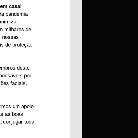
 em casa!
da pandemia 
inimizar 
 milhares de 
s nossas 
s de proteção 
embros deste 
ponsáveis por 
ões faciais, 
irmos um apoio 
as as boas 
 conjugar toda 