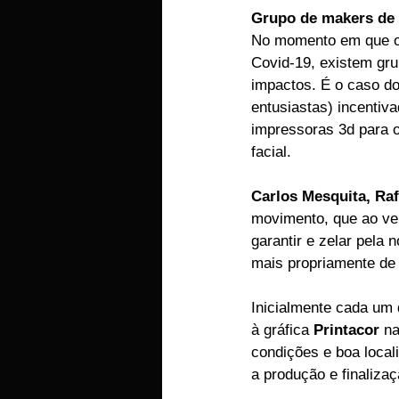
Grupo de makers de 
EMPRESAS
ARTIGOS LUSA
No momento em que o 
Covid-19, existem gru
impactos. É o caso do
entusiastas) incentiv
impressoras 3d para o
facial.
Carlos Mesquita, Raf
movimento, que ao ver
garantir e zelar pela
mais propriamente de 
Inicialmente cada um
à gráfica 
Printacor
 n
condições e boa loca
a produção e finalizaç